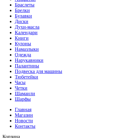
Браслеты
Брелки
Булавки
Диски
Духи-масла
Календари
Книги
Кулоны
Намазлыки
Одежда
Нарукавники
Палантины
Подвеска для машины
Тюбетейки
Часы
Четки
Шамаили
Шарфы
Главная
Магазин
Новости
Контакты
Корзина