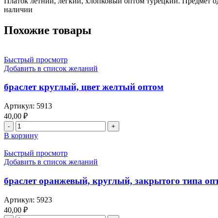
Платок летний, легкий, хлопковый оптом турецкий. Предмет од
наличии
Похожие товары
Быстрый просмотр
Добавить в список желаний
браслет круглый, цвет желтый оптом
Артикул:
5913
40,00
₽
Количество
товара
В корзину
браслет
круглый,
Быстрый просмотр
цвет
Добавить в список желаний
желтый
оптом
браслет оранжевый, круглый, закрытого типа опт
Артикул:
5923
40,00
₽