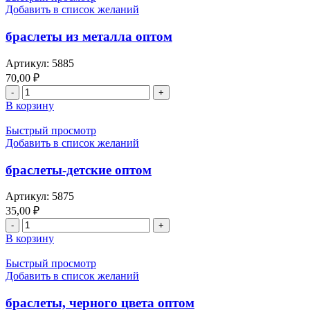
металла
Добавить в список желаний
оптом
браслеты из металла оптом
Артикул:
5885
70,00
₽
Количество
товара
В корзину
браслеты
из
Быстрый просмотр
металла
Добавить в список желаний
оптом
браслеты-детские оптом
Артикул:
5875
35,00
₽
Количество
товара
В корзину
браслеты-
детские
Быстрый просмотр
оптом
Добавить в список желаний
браслеты, черного цвета оптом