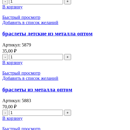
Количество
товара
В корзину
браслет
оранжевый,
Быстрый просмотр
круглый,
Добавить в список желаний
закрытого
типа
браслеты детские из металла оптом
оптом,
наверху
Артикул:
5879
сделано
35,00
₽
под
Количество
камни
товара
В корзину
браслеты
детские
Быстрый просмотр
из
Добавить в список желаний
металла
оптом
браслеты из металла оптом
Артикул:
5883
70,00
₽
Количество
товара
В корзину
браслеты
из
Быстрый просмотр