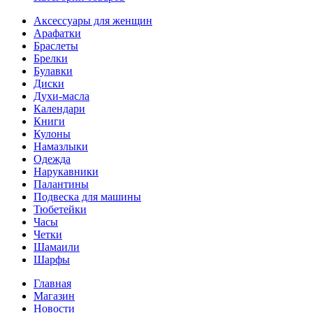
Аксессуары для женщин
Арафатки
Браслеты
Брелки
Булавки
Диски
Духи-масла
Календари
Книги
Кулоны
Намазлыки
Одежда
Нарукавники
Палантины
Подвеска для машины
Тюбетейки
Часы
Четки
Шамаили
Шарфы
Главная
Магазин
Новости