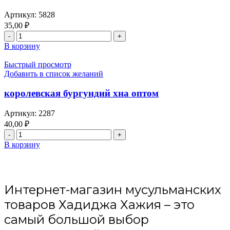
Артикул:
5828
35,00
₽
Количество
товара
В корзину
браслеты,
черного
Быстрый просмотр
цвета
Добавить в список желаний
оптом
королевская бургундий хна оптом
Артикул:
2287
40,00
₽
Количество
товара
В корзину
королевская
бургундий
хна
оптом
Интернет-магазин мусульманских
товаров Хадиджа Хажия – это
самый большой выбор