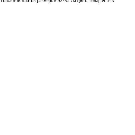
Головной платок размером 92*92 см цвет. Товар есть в