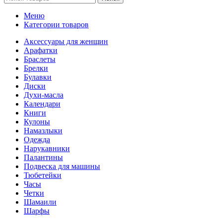
Меню
Категории товаров
Аксессуары для женщин
Арафатки
Браслеты
Брелки
Булавки
Диски
Духи-масла
Календари
Книги
Кулоны
Намазлыки
Одежда
Нарукавники
Палантины
Подвеска для машины
Тюбетейки
Часы
Четки
Шамаили
Шарфы