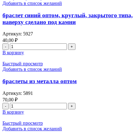
оптом,
Добавить в список желаний
цвет
салатовый
браслет синий оптом, круглый, закрытого типа,
наверху сделано под камни
Артикул:
5927
40,00
₽
Количество
товара
В корзину
браслет
синий
Быстрый просмотр
оптом,
Добавить в список желаний
круглый,
закрытого
браслеты из металла оптом
типа,
наверху
Артикул:
5891
сделано
70,00
₽
под
Количество
камни
товара
В корзину
браслеты
из
Быстрый просмотр
металла
Добавить в список желаний
оптом