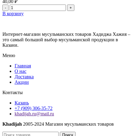
40,00
₽
Количество
товара
В корзину
королевская
коричневая
хна
Интернет-магазин мусульманских товаров Хадиджа Хажия –
оптом
это самый большой выбор мусульманской продукции в
Казани.
Меню
Главная
О нас
Доставка
Акции
Контакты
Казань
+7 (909) 306-35-72
khadijah.ru@mail.ru
Khadijah
2005-2024 Магазин мусульманских товаров
Поиск