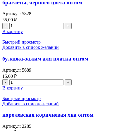
браслеты, черного цвета оптом
Артикул:
5828
35,00
₽
Количество
товара
В корзину
браслеты,
черного
Быстрый просмотр
цвета
Добавить в список желаний
оптом
булавка-зажим для платка оптом
Артикул:
5689
15,00
₽
Количество
товара
В корзину
булавка-
зажим
Быстрый просмотр
для
Добавить в список желаний
платка
оптом
королевская коричневая хна оптом
Артикул:
2285