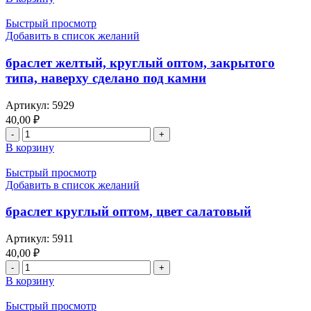
браслет
белый,
Быстрый просмотр
круглый,
Добавить в список желаний
закрытого
типа
браслет желтый, круглый оптом, закрытого
оптом,
типа, наверху сделано под камни
наверху
сделано
Артикул:
5929
под
40,00
₽
камни
Количество
товара
В корзину
браслет
желтый,
Быстрый просмотр
круглый
Добавить в список желаний
оптом,
закрытого
браслет круглый оптом, цвет салатовый
типа,
наверху
Артикул:
5911
сделано
40,00
₽
под
Количество
камни
товара
В корзину
браслет
круглый
Быстрый просмотр