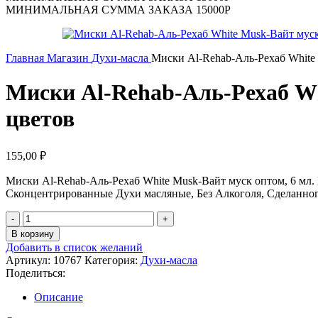
МИНИМАЛЬНАЯ СУММА ЗАКАЗА 15000Р
Главная
Магазин
Духи-масла
Миски Al-Rehab-Аль-Рехаб White 
Миски Al-Rehab-Аль-Рехаб Wh
цветов
155,00
₽
Миски Al-Rehab-Аль-Рехаб White Musk-Вайт муск оптом, 6 мл. 
Сконцентрированные Духи масляные, Без Алкоголя, Сделанного
В корзину
Добавить в список желаний
Артикул:
10767
Категория:
Духи-масла
Поделиться:
Описание