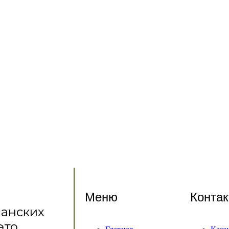
Меню
Конта
манских
это