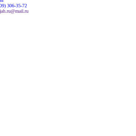
нь
09) 306-35-72
jah.ru@mail.ru