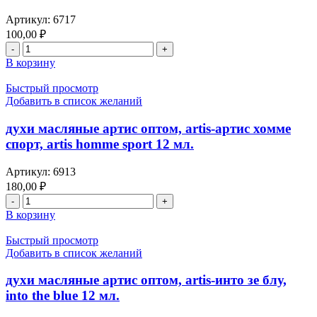
Артикул:
6717
100,00
₽
Количество
товара
В корзину
cмарт-
масляные,
Быстрый просмотр
духи
Добавить в список желаний
оптом“Iceberg-
Айсберг”,
духи масляные артис оптом, artis-артис хомме
10
спорт, artis homme sport 12 мл.
мл.
Артикул:
6913
180,00
₽
Количество
товара
В корзину
духи
масляные
Быстрый просмотр
артис
Добавить в список желаний
оптом,
artis-
духи масляные артис оптом, artis-инто зе блу,
артис
into the blue 12 мл.
хомме
спорт,