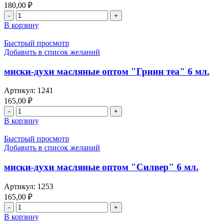
180,00
₽
Количество
товара
В корзину
духи
масляные
Быстрый просмотр
артис-
Добавить в список желаний
версус
еау
миски-духи масляные оптом "Гриин теа" 6 мл.
фрайче
мен
Артикул:
1241
оптом,
165,00
₽
Versus
Количество
eau
товара
В корзину
fraiche
миски-
man
духи
Быстрый просмотр
12
масляные
Добавить в список желаний
мл.
оптом
"Гриин
миски-духи масляные оптом "Силвер" 6 мл.
теа"
6
Артикул:
1253
мл.
165,00
₽
Количество
товара
В корзину