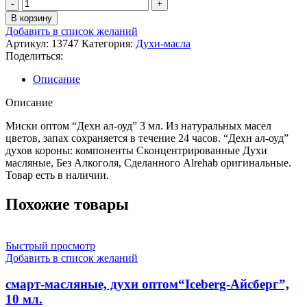
Количество
товара
В корзину
миски
Добавить в список желаний
оптом
Артикул:
13747
Категория:
Духи-масла
“Дехн
Поделиться:
ал-
оуд”
Описание
3
мл.
Описание
Из
натуральных
Миски оптом “Дехн ал-оуд” 3 мл. Из натуральных масел
масел
цветов, запах сохраняется в течение 24 часов. “Дехн ал-оуд”
цветов
духов короны: компоненты Сконцентрированные Духи
масляные, Без Алкоголя, Сделанного Alrehab оригинальные.
Товар есть в наличии.
Похожие товары
Быстрый просмотр
Добавить в список желаний
cмарт-масляные, духи оптом“Iceberg-Айсберг”,
10 мл.