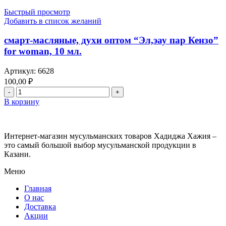
миски-
духи
Быстрый просмотр
масляные
Добавить в список желаний
оптом
"Силвер"
смарт-масляные, духи оптом “Эл,эау пар Кензо”
6
for woman, 10 мл.
мл.
Артикул:
6628
100,00
₽
Количество
товара
В корзину
смарт-
масляные,
духи
Интернет-магазин мусульманских товаров Хадиджа Хажия –
оптом
это самый большой выбор мусульманской продукции в
“Эл,эау
Казани.
пар
Кензо”
Меню
for
woman,
Главная
10
О нас
мл.
Доставка
Акции