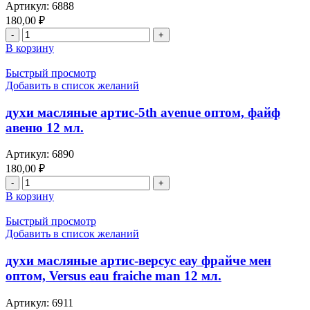
Артикул:
6888
artis
180,00
₽
homme
Количество
sport
товара
12
В корзину
духи
мл.
масляные
Быстрый просмотр
артис
Добавить в список желаний
оптом,
artis-
духи масляные артис-5th avenue оптом, файф
инто
авеню 12 мл.
зе
блу,
Артикул:
6890
into
180,00
₽
the
Количество
blue
товара
12
В корзину
духи
мл.
масляные
Быстрый просмотр
артис-5th
Добавить в список желаний
avenue
оптом,
духи масляные артис-версус еау фрайче мен
файф
оптом, Versus eau fraiche man 12 мл.
авеню
12
Артикул:
6911
мл.