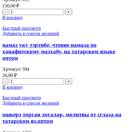
на
150,00
₽
арабском,
Количество
перевод
товара
В корзину
книги
йэгез,
на
бер
Быстрый просмотр
татарском
дога
Добавить в список желаний
языке
"беренче
с
китап"
намаз уку тэртибе, чтение намаза по
объяснениями
оптом
и комментария
ханафитскому мазхабу, на татарском языке
и
оптом
объяснения,
труды
Артикул:
594
Фарид
26,00
₽
хазрат
Количество
Салман
товара
В корзину
намаз
уку
Быстрый просмотр
тэртибе,
Добавить в список желаний
чтение
намаза
ошкерэ торган догалар, молитвы от сглаза на
по
татарском яз.оптом
ханафитскому
мазхабу,