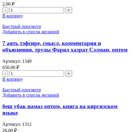
2,00
₽
Количество
товара
В корзину
"Исме
агзам"
Быстрый просмотр
оптом,
Добавить в список желаний
на
арабско-
7 аять тэфсире, смысл, комментария и
русском
объяснения, труды Фарид хазрат Сэлман, оптом
языке
карточка
Артикул:
1349
ф-
650,00
₽
ом
Количество
А-6
товара
В корзину
7
аять
Быстрый просмотр
тэфсире,
Добавить в список желаний
смысл,
комментария
беш убак намаз оптом, книга на киргизском
и
языке
объяснения,
труды
Артикул:
1312
Фарид
26,00
₽
хазрат