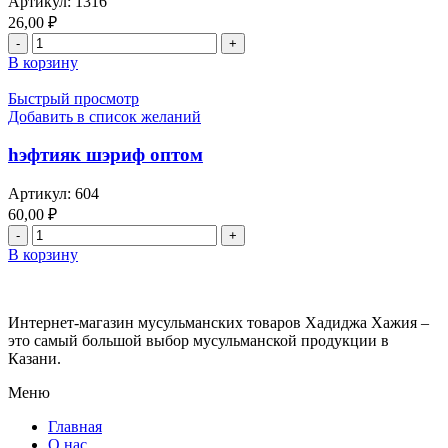
Артикул:
1316
на
26,00
₽
татарском
Количество
языке
товара
оптом
В корзину
ошкерэ
торган
Быстрый просмотр
догалар,
Добавить в список желаний
молитвы
от
һэфтияк шэриф оптом
сглаза
на
Артикул:
604
татарском
60,00
₽
яз.оптом
Количество
товара
В корзину
һэфтияк
шэриф
оптом
Интернет-магазин мусульманских товаров Хадиджа Хажия –
это самый большой выбор мусульманской продукции в
Казани.
Меню
Главная
О нас