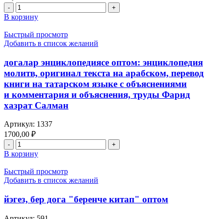
Количество
Сэлман,
товара
оптом
В корзину
беш
убак
Быстрый просмотр
намаз
Добавить в список желаний
оптом,
книга
догалар энциклопедиясе оптом: энциклопедия
на
молитв, оригинал текста на арабском, перевод
киргизском
книги на татарском языке с объяснениями
языке
и комментария и объяснения, труды Фарид
хазрат Салман
Артикул:
1337
1700,00
₽
Количество
товара
В корзину
догалар
энциклопедиясе
Быстрый просмотр
оптом:
Добавить в список желаний
энциклопедия
молитв,
йэгез, бер дога "беренче китап" оптом
оригинал
текста
Артикул:
591