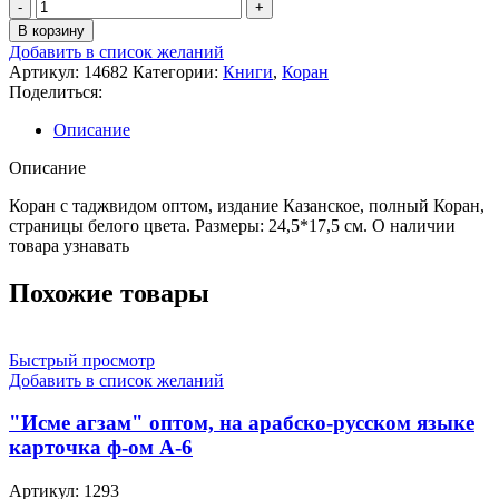
Количество
товара
В корзину
Коран
Добавить в список желаний
с
Артикул:
14682
Категории:
Книги
,
Коран
таджвидом
Поделиться:
оптом,
издание
Описание
Казанское,
полный
Описание
Коран,
страницы
Коран с таджвидом оптом, издание Казанское, полный Коран,
белого
страницы белого цвета. Размеры: 24,5*17,5 см. О наличии
цвета
товара узнавать
Похожие товары
Быстрый просмотр
Добавить в список желаний
"Исме агзам" оптом, на арабско-русском языке
карточка ф-ом А-6
Артикул:
1293