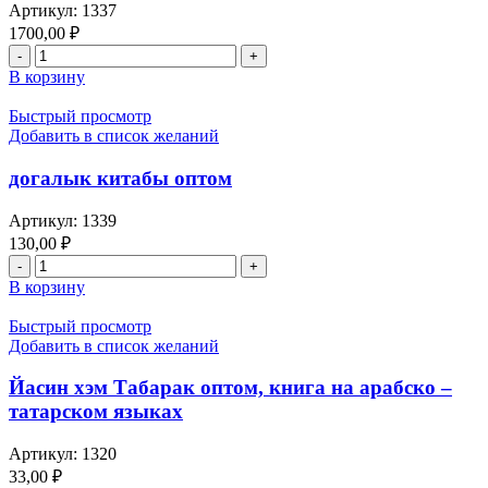
Артикул:
1337
1700,00
₽
Количество
товара
В корзину
догалар
энциклопедиясе
Быстрый просмотр
оптом:
Добавить в список желаний
энциклопедия
молитв,
догалык китабы оптом
оригинал
текста
Артикул:
1339
на
130,00
₽
арабском,
Количество
перевод
товара
В корзину
книги
догалык
на
китабы
Быстрый просмотр
татарском
оптом
Добавить в список желаний
языке
с
Йасин хэм Табарак оптом, книга на арабско –
объяснениями
и комментария
татарском языках
и
объяснения,
Артикул:
1320
труды
33,00
₽
Фарид