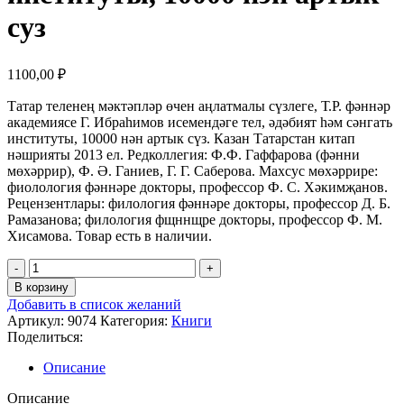
суз
1100,00
₽
Татар теленең мәктәпләр өчен аңлатмалы сүзлеге, Т.Р. фәннәр
академиясе Г. Ибраһимов исемендәге тел, әдәбият һәм сәнгать
институты, 10000 нән артык сүз. Казан Татарстан китап
нәшрияты 2013 ел. Редколлегия: Ф.Ф. Гаффарова (фәнни
мөхәррир), Ф. Ә. Ганиев, Г. Г. Саберова. Махсус мөхәррире:
фиолология фәннәре докторы, профессор Ф. С. Хәкимҗанов.
Рецензентлары: филология фәннәре докторы, профессор Д. Б.
Рамазанова; филология фщннщре докторы, профессор Ф. М.
Хисамова. Товар есть в наличии.
Количество
товара
В корзину
татар
Добавить в список желаний
теленен
Артикул:
9074
Категория:
Книги
мэктэплэр
Поделиться:
очен
анлатмалы
Описание
сузлеге,
Т.Р.
Описание