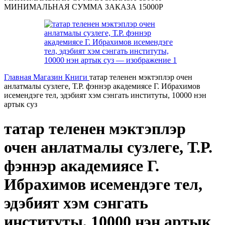
МИНИМАЛЬНАЯ СУММА ЗАКАЗА 15000Р
Главная
Магазин
Книги
татар теленен мэктэплэр очен
анлатмалы сузлеге, Т.Р. фэннэр академиясе Г. Ибрахимов
исемендэге тел, эдэбият хэм сэнгать институты, 10000 нэн
артык суз
татар теленен мэктэплэр
очен анлатмалы сузлеге, Т.Р.
фэннэр академиясе Г.
Ибрахимов исемендэге тел,
эдэбият хэм сэнгать
институты, 10000 нэн артык