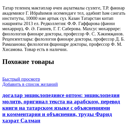
фэннэр
академиясе
Татар теленең мәктәпләр өчен аңлатмалы сүзлеге, Т.Р. фәннәр
Г.
академиясе Г. Ибраһимов исемендәге тел, әдәбият һәм сәнгать
Ибрахимов
институты, 10000 нән артык сүз. Казан Татарстан китап
исемендэге
нәшрияты 2013 ел. Редколлегия: Ф.Ф. Гаффарова (фәнни
тел,
мөхәррир), Ф. Ә. Ганиев, Г. Г. Саберова. Махсус мөхәррире:
эдэбият
фиолология фәннәре докторы, профессор Ф. С. Хәкимҗанов.
хэм
Рецензентлары: филология фәннәре докторы, профессор Д. Б.
сэнгать
Рамазанова; филология фщннщре докторы, профессор Ф. М.
институты,
Хисамова. Товар есть в наличии.
10000
нэн
Похожие товары
артык
суз
Быстрый просмотр
Добавить в список желаний
догалар энциклопедиясе оптом: энциклопедия
молитв, оригинал текста на арабском, перевод
книги на татарском языке с объяснениями
и комментария и объяснения, труды Фарид
хазрат Салман