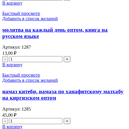
товара
В корзину
Коръэн
багышлаү
Быстрый просмотр
догалары
Добавить в список желаний
оптом,
книга
молитва на каждый день оптом, книга на
на
русском языке
арабско
—
Артикул:
1287
татарском
13,00
₽
языках
Количество
товара
В корзину
молитва
на
Быстрый просмотр
каждый
Добавить в список желаний
день
оптом,
намаз китеби, намаза по ханафитскому мазхабу
книга
на киргизском оптом
на
русском
Артикул:
1285
языке
45,00
₽
Количество
товара
В корзину