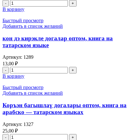
Количество
хазрат
товара
В корзину
Салман
Йасин
хэм
Быстрый просмотр
Табарак
Добавить в список желаний
оптом,
книга
кон дэ кирэкле догалар оптом, книга на
на
татарском языке
арабско
-
Артикул:
1289
татарском
13,00
₽
языках
Количество
товара
В корзину
кон
дэ
Быстрый просмотр
кирэкле
Добавить в список желаний
догалар
оптом,
Коръэн багышлаү догалары оптом, книга на
книга
арабско — татарском языках
на
татарском
Артикул:
1327
языке
25,00
₽
Количество