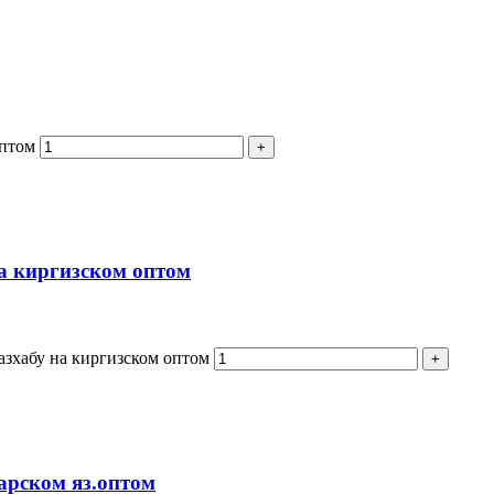
оптом
на киргизском оптом
азхабу на киргизском оптом
тарском яз.оптом