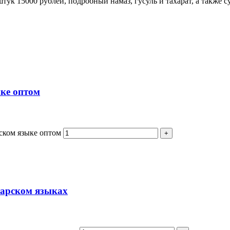
штук 15000 рублей, подробный намаз, гусуль и тахарат, а также 
ыке оптом
кском языке оптом
тарском языках