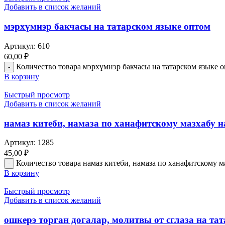
Добавить в список желаний
мэрхүмнэр бакчасы на татарском языке оптом
Артикул:
610
60,00
₽
Количество товара мэрхүмнэр бакчасы на татарском языке 
В корзину
Быстрый просмотр
Добавить в список желаний
намаз китеби, намаза по ханафитскому мазхабу 
Артикул:
1285
45,00
₽
Количество товара намаз китеби, намаза по ханафитскому м
В корзину
Быстрый просмотр
Добавить в список желаний
ошкерэ торган догалар, молитвы от сглаза на та