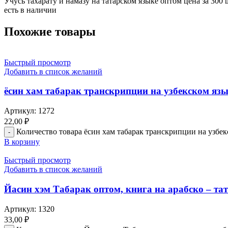
Учусь тахарату и намазу на татарском языке оптом цена за 300 
есть в наличии
Похожие товары
Быстрый просмотр
Добавить в список желаний
ёсин хам табарак транскрипции на узбекском яз
Артикул:
1272
22,00
₽
Количество товара ёсин хам табарак транскрипции на узбе
В корзину
Быстрый просмотр
Добавить в список желаний
Йасин хэм Табарак оптом, книга на арабско – та
Артикул:
1320
33,00
₽