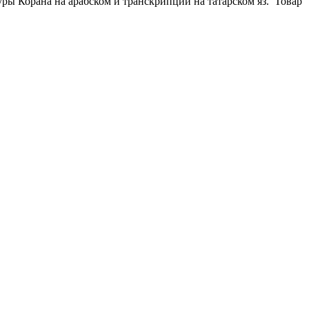
суры Корана на арабском и транскрипции на татарском яз. Товар