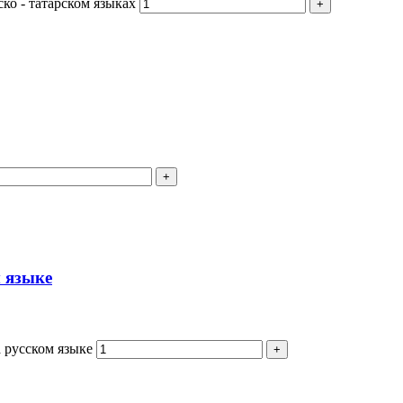
ко - татарском языках
м языке
 русском языке