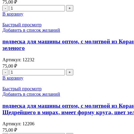
75,00
₽
Аллаха
Количество
и
товара
Мухаммада
В корзину
подвеска
(С.Г.В.)
для
Быстрый просмотр
машины
Добавить в список желаний
оптом,
с
подвеска для машины оптом, с молитвой из Коран
молитвой
зеленого
из
Корана
Артикул:
12232
с
75,00
₽
«Аятель-
Количество
Курси»
товара
(сура
В корзину
подвеска
Аль-
для
Бакара:255
Быстрый просмотр
машины
аят)
Добавить в список желаний
оптом,
и
с
во
подвеска для машины оптом, с молитвой из Кора
молитвой
имя
Щедрейшего в мирах, имеет форму круга, цвет з
из
Аллаха
Корана
Милостивого
Артикул:
12206
с
Милосердного,
75,00
₽
«Аятель-
имеет