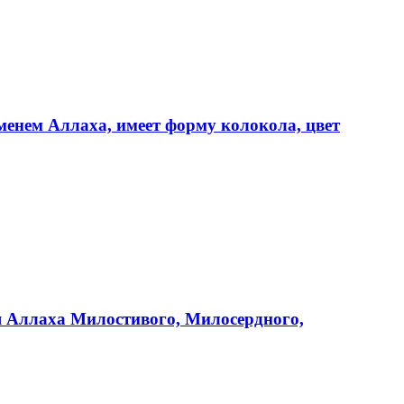
менем Аллаха, имеет форму колокола, цвет
мя Аллаха Милостивого, Милосердного,