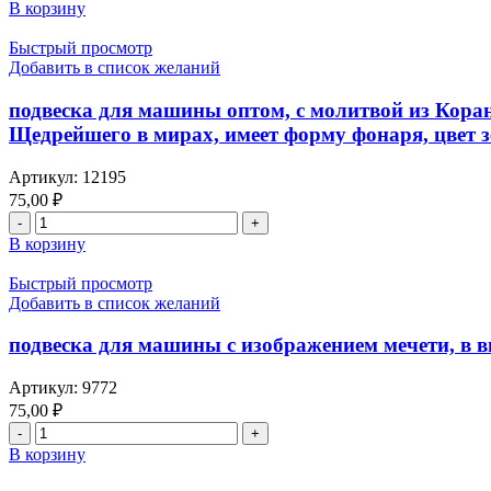
товара
(сура
форму
В корзину
подвеска
Аль-
круга,
для
Бакара:255
цвет
Быстрый просмотр
машины
аят)
зеленый
Добавить в список желаний
оптом,
имя
с
Аллаха
подвеска для машины оптом, с молитвой из Кора
молитвой
Милостивого,
Щедрейшего в мирах, имеет форму фонаря, цвет 
из
Милосердного,
Корана
Щедрейшего
Артикул:
12195
с
в
75,00
₽
«Аятель-
мирах,
Количество
Курси»
имеет
товара
(сура
форму
В корзину
подвеска
Аль-
круга,
для
Бакара:255
цвет
Быстрый просмотр
машины
аят)
зеленый
Добавить в список желаний
оптом,
имя
с
Аллаха
подвеска для машины с изображением мечети, в ви
молитвой
Милостивого,
из
Милосердного,
Артикул:
9772
Корана
Щедрейшего
75,00
₽
с
в
Количество
«Аятель-
мирах,
товара
В корзину
Курси»
имеет
подвеска
(сура
форму
для