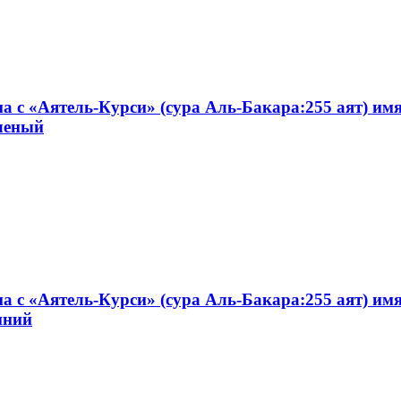
на с «Аятель-Курси» (сура Аль-Бакара:255 аят) и
еленый
на с «Аятель-Курси» (сура Аль-Бакара:255 аят) и
иний