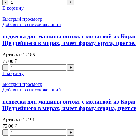
Количество
Курси»
форму
товара
(сура
круга,
В корзину
подвеска
Аль-
цвет
для
Бакара:255
синий
Быстрый просмотр
машины
аят)
Добавить в список желаний
оптом,
и
с
именем
подвеска для машины оптом, с молитвой из Кора
молитвой
Аллаха,
Щедрейшего в мирах, имеет форму круга, цвет з
из
имеет
Корана
форму
Артикул:
12185
с
колокола,
75,00
₽
«Аятель-
цвет
Количество
Курси»
зеленого
товара
(сура
В корзину
подвеска
Аль-
для
Бакара:255
Быстрый просмотр
машины
аят)
Добавить в список желаний
оптом,
имя
с
Аллаха
подвеска для машины оптом, с молитвой из Кора
молитвой
Милостивого,
Щедрейшего в мирах, имеет форму сердца, цвет с
из
Милосердного,
Корана
Щедрейшего
Артикул:
12191
с
в
75,00
₽
«Аятель-
мирах,
Количество
Курси»
имеет