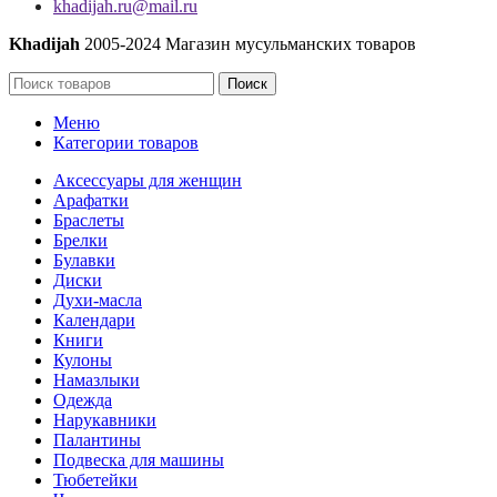
khadijah.ru@mail.ru
Khadijah
2005-2024 Магазин мусульманских товаров
Поиск
Меню
Категории товаров
Аксессуары для женщин
Арафатки
Браслеты
Брелки
Булавки
Диски
Духи-масла
Календари
Книги
Кулоны
Намазлыки
Одежда
Нарукавники
Палантины
Подвеска для машины
Тюбетейки