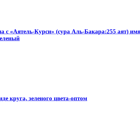
на с «Аятель-Курси» (сура Аль-Бакара:255 аят) и
зеленый
де круга, зеленого цвета-оптом