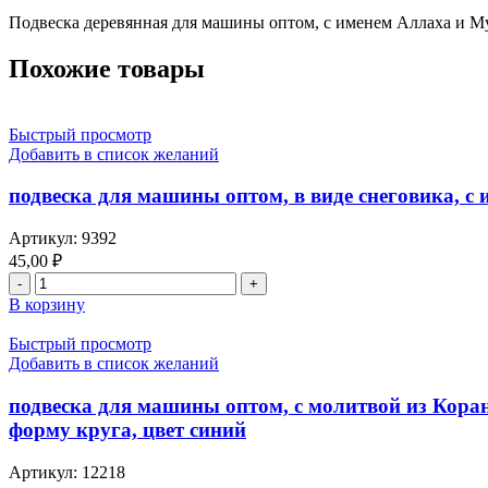
Аллаха
и
Подвеска деревянная для машины оптом, с именем Аллаха и Мух
Мухаммада
(С.Г.В.),
Похожие товары
молитва
которой
вспоминаем
Быстрый просмотр
Аллаха
Добавить в список желаний
часта,
имеет
подвеска для машины оптом, в виде снеговика, с
форму
пенала
Артикул:
9392
45,00
₽
Количество
товара
В корзину
подвеска
для
Быстрый просмотр
машины
Добавить в список желаний
оптом,
в
подвеска для машины оптом, с молитвой из Коран
виде
форму круга, цвет синий
снеговика,
с
Артикул:
12218
именем