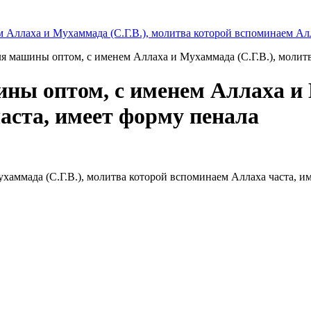
ля машины оптом, с именем Аллаха и Мухаммада (С.Г.В.), молит
ины оптом, с именем Аллаха и 
аста, имеет форму пенала
аммада (С.Г.В.), молитва которой вспоминаем Аллаха часта, им