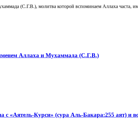
аммада (С.Г.В.), молитва которой вспоминаем Аллаха часта, им
 именем Аллаха и Мухаммада (С.Г.В.)
а с «Аятель-Курси» (сура Аль-Бакара:255 аят) и 