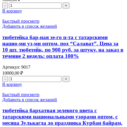
Количество
товара
В корзину
тюбетейка
бар-
Быстрый просмотр
ная
Добавить в список желаний
бе-
го
тюбетейка бар-ная зе-го ц-та с татарскими
ц-
нацио-ми уз-ми оптом, под “Салават”. Цена за
та
10 шт. тюбетейк, по 900 руб. за штуку. на заказ в
оптом
течение 2 недель: оплата 100%
с
та-
ми
Артикул:
9017
наци-
10000,00
₽
ми
Количество
у-
товара
В корзину
ми,
тюбетейка
под
бар-
Быстрый просмотр
“Салават”,
ная
Добавить в список желаний
цена
зе-
за
го
тюбетейка бархатная зеленого цвета с
10
ц-
татарскими национальными узорами оптом, с
шт.
та
тюбетейк,
месяца Зулькагда до праздника Курбан байрам,
с