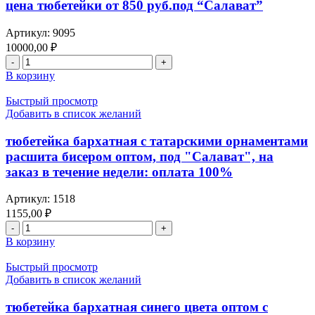
по
цена тюбетейки от 850 руб.под “Салават”
татарскими
1100
нацио-
руб.
ми
Артикул:
9095
за
уз-
10000,00
₽
штуку.
ми
Количество
оптом,
товара
В корзину
под
тюбетейка
“Салават”.
бархатная
Быстрый просмотр
Цена
зеленого
Добавить в список желаний
за
цвета
10
с
тюбетейка бархатная с татарскими орнаментами
шт.
татарскими
расшита бисером оптом, под "Салават", на
тюбетейк,
национальными
по
заказ в течение недели: оплата 100%
узорами
900
оптом,
руб.
Артикул:
1518
с
за
месяца
1155,00
₽
штуку.
Зулькагда
Количество
на
до
товара
В корзину
заказ
праздника
тюбетейка
в
Курбан
бархатная
Быстрый просмотр
течение
байрам,
с
Добавить в список желаний
2
цена
татарскими
недель:
тюбетейки
орнаментами
тюбетейка бархатная синего цвета оптом с
оплата
от
расшита