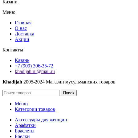
Казани.
бисером
оптом,
Меню
под
"Салават",
Главная
на
О нас
заказ
Доставка
в
Акции
течение
недели:
Контакты
оплата
100%
Казань
+7 (909) 306-35-72
khadijah.ru@mail.ru
Khadijah
2005-2024 Магазин мусульманских товаров
Поиск
Меню
Категории товаров
Аксессуары для женщин
Арафатки
Браслеты
Брелки