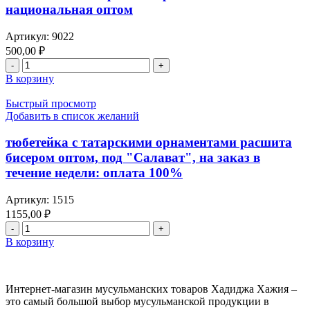
востока
национальная оптом
китайская
Артикул:
9022
500,00
₽
Количество
товара
В корзину
тюбетейка
с
Быстрый просмотр
татарскими
Добавить в список желаний
орнаментами
национальная
тюбетейка с татарскими орнаментами расшита
оптом
бисером оптом, под "Салават", на заказ в
течение недели: оплата 100%
Артикул:
1515
1155,00
₽
Количество
товара
В корзину
тюбетейка
с
татарскими
Интернет-магазин мусульманских товаров Хадиджа Хажия –
орнаментами
это самый большой выбор мусульманской продукции в
расшита