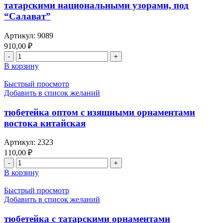
татарскими национальными узорами, под
100%
850
бисером
“Салават”
руб.под
оптом,
“Салават”
под
Артикул:
9089
"Салават",
на
910,00
₽
заказ
Количество
в
товара
В корзину
течение
тюбетейка
недели:
бархатная
Быстрый просмотр
оплата
синего
Добавить в список желаний
100%
цвета
оптом
тюбетейка оптом с изящными орнаментами
с
востока китайская
татарскими
национальными
Артикул:
2323
узорами,
110,00
₽
под
Количество
“Салават”
товара
В корзину
тюбетейка
оптом
Быстрый просмотр
с
Добавить в список желаний
изящными
орнаментами
тюбетейка с татарскими орнаментами