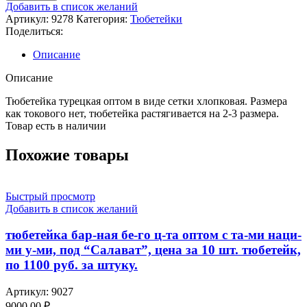
тюбетейка
Добавить в список желаний
турецкая
Артикул:
9278
Категория:
Тюбетейки
оптом
Поделиться:
в
виде
Описание
сетки
хлопковая,
Описание
черного
цвета
Тюбетейка турецкая оптом в виде сетки хлопковая. Размера
как токового нет, тюбетейка растягивается на 2-3 размера.
Товар есть в наличии
Похожие товары
Быстрый просмотр
Добавить в список желаний
тюбетейка бар-ная бе-го ц-та оптом с та-ми наци-
ми у-ми, под “Салават”, цена за 10 шт. тюбетейк,
по 1100 руб. за штуку.
Артикул:
9027
9000,00
₽