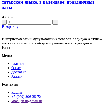
татарском языке, в календаре: праздничные
на
даты
русском
языке,
в
90,00
₽
календаре:
Количество
праздничные
товара
В корзину
даты
татар
дини
календаре
Интернет-магазин мусульманских товаров Хадиджа Хажия –
на
это самый большой выбор мусульманской продукции в
2023
Казани.
год
Меню
оптом,
на
Главная
татарском
О нас
языке,
Доставка
в
Акции
календаре:
праздничные
Контакты
даты
Казань
+7 (909) 306-35-72
khadijah.ru@mail.ru