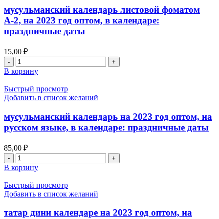
догалар
мусульманский календарь листовой фоматом
оптом
А-2, на 2023 год оптом, в календаре:
на
праздничные даты
2023
год.
язык
15,00
₽
татарский,
Количество
в
товара
В корзину
календаре:
мусульманский
праздничные
календарь
Быстрый просмотр
даты
листовой
Добавить в список желаний
фоматом
А-2,
мусульманский календарь на 2023 год оптом, на
на
русском языке, в календаре: праздничные даты
2023
год
85,00
₽
оптом,
Количество
в
товара
календаре:
В корзину
мусульманский
праздничные
календарь
даты
Быстрый просмотр
на
Добавить в список желаний
2023
год
татар дини календаре на 2023 год оптом, на
оптом,