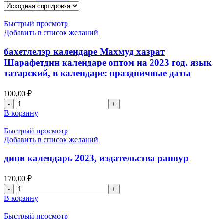
Быстрый просмотр
Добавить в список желаний
бахетлелэр календаре Махмуд хазрат
Шарафетдин календаре оптом на 2023 год. язык
татарский, в календаре: праздничные даты
100,00
₽
Количество
товара
В корзину
бахетлелэр
календаре
Быстрый просмотр
Махмуд
Добавить в список желаний
хазрат
Шарафетдин
дини календарь 2023, издательства раннур
календаре
оптом
170,00
₽
на
Количество
2023
товара
В корзину
год.
дини
язык
календарь
Быстрый просмотр
татарский,