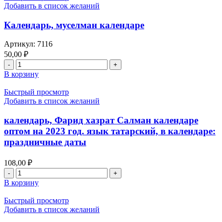
2023,
Добавить в список желаний
в
издательства
календаре:
раннур
Календарь, муселман календаре
праздничные
даты
Артикул:
7116
50,00
₽
Количество
товара
В корзину
Календарь,
муселман
Быстрый просмотр
календаре
Добавить в список желаний
календарь, Фарид хазрат Салман календаре
оптом на 2023 год. язык татарский, в календаре:
праздничные даты
108,00
₽
Количество
товара
В корзину
календарь,
Фарид
Быстрый просмотр
хазрат
Добавить в список желаний
Салман