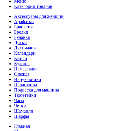
Меню
Категории товаров
Аксессуары для женщин
Арафатки
Браслеты
Брелки
Булавки
Диски
Духи-масла
Календари
Книги
Кулоны
Намазлыки
Одежда
Нарукавники
Палантины
Подвеска для машины
Тюбетейки
Часы
Четки
Шамаили
Шарфы
Главная