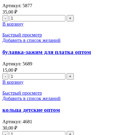
Артикул:
5877
35,00
₽
Количество
товара
В корзину
браслеты-
детские
Быстрый просмотр
оптом
Добавить в список желаний
булавка-зажим для платка оптом
Артикул:
5689
15,00
₽
Количество
товара
В корзину
булавка-
зажим
Быстрый просмотр
для
Добавить в список желаний
платка
оптом
кольца детские оптом
Артикул:
4681
30,00
₽
Количество