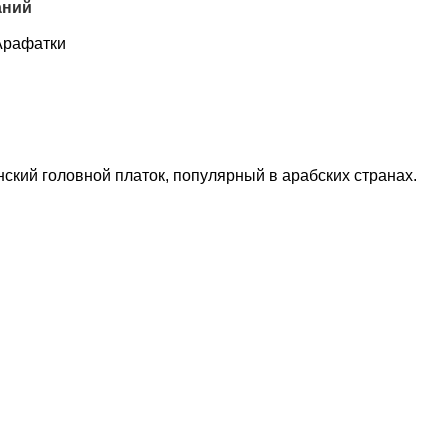
аний
Арафатки
нский головной платок, популярный в арабских странах.