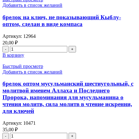
оптом,
Добавить в список желаний
в
виде
брелок на ключ, не показывающий Кыблу-
шамаиля,
оптом, сделан в виде компаса
для
ключей
Артикул:
12964
20,00
₽
Количество
товара
В корзину
брелок
на
Быстрый просмотр
ключ,
Добавить в список желаний
не
показывающий
брелок оптом мусульманский шестиугольный, с
Кыблу-
молитвой именем Аллаха и Последнего
оптом,
Пророка, напоминания для мусульманина о
сделан
чтения молитв, сила молитв в чтение искренни,
в
виде
для ключей
компаса
Артикул:
10471
35,00
₽
Количество