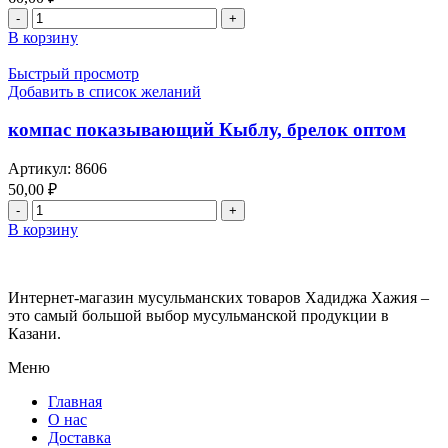
о
Количество
чтения
товара
В корзину
молитв,
компас
сила
оптом
Быстрый просмотр
молитв
показывающий
Добавить в список желаний
в
Кыблу,
чтение
брелок
компас показывающий Кыблу, брелок оптом
искренни,
для
ключей
Артикул:
8606
50,00
₽
Количество
товара
В корзину
компас
показывающий
Кыблу,
Интернет-магазин мусульманских товаров Хадиджа Хажия –
брелок
это самый большой выбор мусульманской продукции в
оптом
Казани.
Меню
Главная
О нас
Доставка