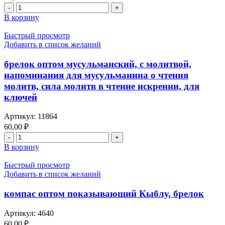
Количество
товара
В корзину
брелок
оптом
Быстрый просмотр
мусульманский,
Добавить в список желаний
с
именем
брелок оптом мусульманский, с молитвой,
Аллаха
напоминания для мусульманина о чтения
и
молитв, сила молитв в чтение искренни, для
его
ключей
посланника,
напоминания
для
Артикул:
11864
мусульманина
60,00
₽
о
Количество
чтения
товара
В корзину
молитв,
брелок
сила
оптом
Быстрый просмотр
молитв
мусульманский,
Добавить в список желаний
в
с
чтение
молитвой,
компас оптом показывающий Кыблу, брелок
искренни
напоминания
для
Артикул:
4640
мусульманина
60,00
₽