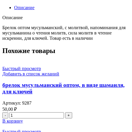
с
молитвой,
Описание
напоминания
для
Описание
мусульманина
о
Брелок оптом мусульманский, с молитвой, напоминания для
чтения
мусульманина о чтения молитв, сила молитв в чтение
молитв,
искренни, для ключей. Товар есть в наличии
сила
молитв
Похожие товары
в
чтение
искренни,
Быстрый просмотр
для
Добавить в список желаний
ключей
брелок мусульманский оптом, в виде шамаиля,
для ключей
Артикул:
9287
50,00
₽
Количество
товара
В корзину
брелок
мусульманский
Быстрый просмотр