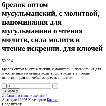
брелок оптом
мусульманский, с молитвой,
напоминания для
мусульманина о чтения
молитв, сила молитв в
чтение искренни, для ключей
50,00
₽
Брелок оптом мусульманский, с молитвой, напоминания для
мусульманина о чтения молитв, сила молитв в чтение
искренни, для ключей. Товар есть в наличии
Количество
товара
В корзину
брелок
Добавить в список желаний
оптом
Артикул:
13306
Категория:
Брелки
мусульманский,
Поделиться: