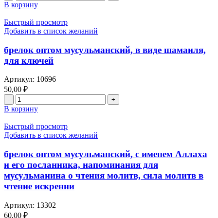
товара
В корзину
брелок
оптом
Быстрый просмотр
мусульманский
Добавить в список желаний
шестиугольный,
с
брелок оптом мусульманский, в виде шамаиля,
молитвой
для ключей
именем
Аллаха
Артикул:
10696
и
50,00
₽
Последнего
Количество
Пророка,
товара
напоминания
В корзину
брелок
для
оптом
мусульманина
Быстрый просмотр
мусульманский,
о
Добавить в список желаний
в
чтения
виде
молитв,
брелок оптом мусульманский, с именем Аллаха
шамаиля,
сила
и его посланника, напоминания для
для
молитв
мусульманина о чтения молитв, сила молитв в
ключей
в
чтение искренни
чтение
искренни,
для
Артикул:
13302
ключей
60,00
₽