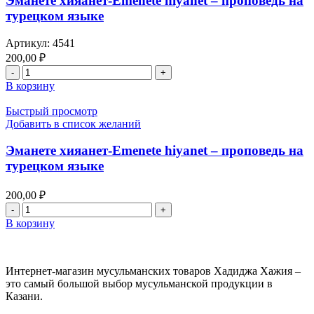
Эманете хияанет-Emenete hiyanet – проповедь на
А-3
турецком языке
оптом
Артикул:
4541
200,00
₽
Количество
товара
В корзину
Эманете
хияанет-
Быстрый просмотр
Emenete
Добавить в список желаний
hiyanet
–
Эманете хияанет-Emenete hiyanet – проповедь на
проповедь
турецком языке
на
турецком
200,00
₽
языке
Количество
товара
В корзину
Эманете
хияанет-
Emenete
Интернет-магазин мусульманских товаров Хадиджа Хажия –
hiyanet
это самый большой выбор мусульманской продукции в
–
Казани.
проповедь
на