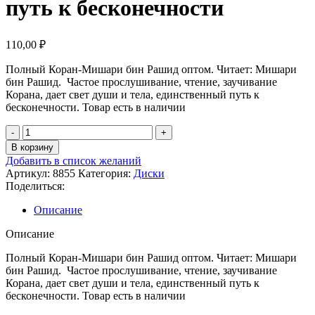
путь к бесконечности
110,00
₽
Полный Коран-Мишари бин Рашид оптом. Читает: Мишари
бин Рашид. Частое прослушивание, чтение, заучивание
Корана, дает свет души и тела, единственный путь к
бесконечности. Товар есть в наличии
Количество
товара
В корзину
полный
Добавить в список желаний
Коран
Артикул:
8855
Категория:
Диски
оптом-
Поделиться:
читает:
Мишари
Описание
бин
Рашид.
Описание
Частое
прослушивание,
Полный Коран-Мишари бин Рашид оптом. Читает: Мишари
чтение,
бин Рашид. Частое прослушивание, чтение, заучивание
заучивание
Корана, дает свет души и тела, единственный путь к
Корана,
бесконечности. Товар есть в наличии
дает