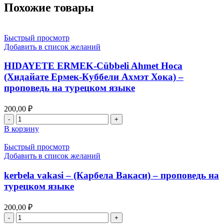
свет
Похожие товары
души
и
тела,
Быстрый просмотр
единственный
Добавить в список желаний
путь
к
HIDAYETE ERMEK-Cübbeli Ahmet Hoca
бесконечности
(Хидайате Ермек-Куббели Ахмэт Хока) –
проповедь на турецком языке
200,00
₽
Количество
товара
В корзину
HIDAYETE
ERMEK-
Быстрый просмотр
Cübbeli
Добавить в список желаний
Ahmet
Hoca
kerbela vakasi – (Карбела Вакаси) – проповедь на
(Хидайате
турецком языке
Ермек-
Куббели
200,00
₽
Ахмэт
Количество
Хока)