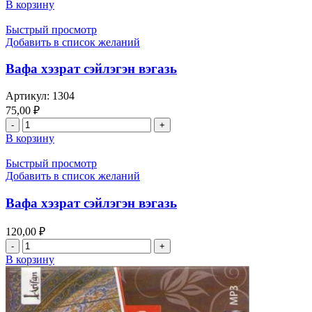
товара
–
В корзину
kerbela
проповедь
vakasi
на
Быстрый просмотр
–
турецком
Добавить в список желаний
(Карбела
языке
Вакаси)
Вафа хэзрат сэйлэгэн вэгазь
–
проповедь
Артикул:
1304
на
75,00
₽
турецком
Количество
языке
товара
В корзину
Вафа
хэзрат
Быстрый просмотр
сэйлэгэн
Добавить в список желаний
вэгазь
Вафа хэзрат сэйлэгэн вэгазь
120,00
₽
Количество
товара
В корзину
Вафа
хэзрат
сэйлэгэн
вэгазь