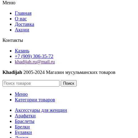
Меню
турецком
языке
Главная
О нас
Доставка
Акции
Контакты
Казань
+7 (909) 306-35-72
khadijah.ru@mail.ru
Khadijah
2005-2024 Магазин мусульманских товаров
Поиск
Меню
Категории товаров
Аксессуары для женщин
Арафатки
Браслеты
Брелки
Булавки
Диски