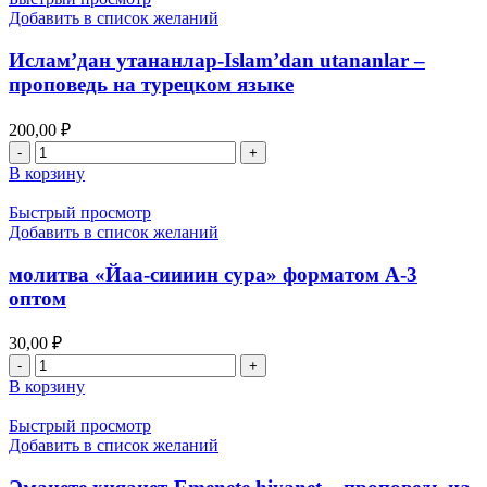
Добавить в список желаний
Ислам’дан утананлар-Islam’dan utananlar –
проповедь на турецком языке
200,00
₽
Количество
товара
В корзину
Ислам’дан
утананлар-
Быстрый просмотр
Islam’dan
Добавить в список желаний
utananlar
–
молитва «Йаа-сиииин сура» форматом А-3
проповедь
оптом
на
турецком
30,00
₽
языке
Количество
товара
В корзину
молитва
«Йаа-
Быстрый просмотр
сиииин
Добавить в список желаний
сура»
форматом