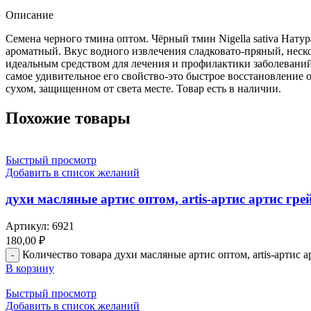
Описание
Семена черного тмина оптом. Чёрный тмин Nigella sativa Нат
ароматный. Вкус водного извлечения сладковато-пряный, неско
идеальным средством для лечения и профилактики заболеваний
самое удивительное его свойство-это быстрое восстановление
сухом, защищенном от света месте. Товар есть в наличии.
Похожие товары
Быстрый просмотр
Добавить в список желаний
духи масляные артис оптом, artis-артис артис грей, 
Артикул:
6921
180,00
₽
Количество товара духи масляные артис оптом, artis-артис арти
В корзину
Быстрый просмотр
Добавить в список желаний