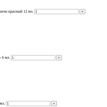
чичи красный 12 мл.
 6 мл.
мл.