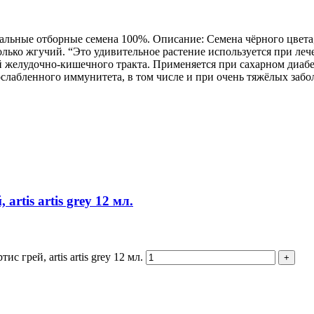
уральные отборные семена 100%. Описание: Семена чёрного цвета
лько жгучий. “Это удивительное растение используется при леч
 желудочно-кишечного тракта. Применяется при сахарном диабет
 ослабленного иммунитета, в том числе и при очень тяжёлых за
artis artis grey 12 мл.
с грей, artis artis grey 12 мл.