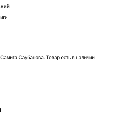
аний
иги
. Самига Саубанова. Товар есть в наличии
м