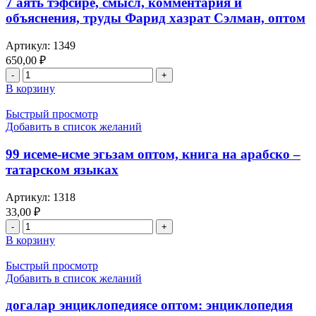
7 аять тэфсире, смысл, комментария и
объяснения, труды Фарид хазрат Сэлман, оптом
Артикул:
1349
650,00
₽
Количество
товара
В корзину
7
аять
Быстрый просмотр
тэфсире,
Добавить в список желаний
смысл,
комментария
99 исеме-исме эгьзам оптом, книга на арабско –
и
татарском языках
объяснения,
труды
Артикул:
1318
Фарид
33,00
₽
хазрат
Количество
Сэлман,
товара
оптом
В корзину
99
исеме-
Быстрый просмотр
исме
Добавить в список желаний
эгьзам
оптом,
догалар энциклопедиясе оптом: энциклопедия
книга