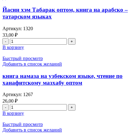
транскрипции
объяснениями
на
и комментария
Йасин хэм Табарак оптом, книга на арабско –
узбекском
и
татарском языках
языке
объяснения,
оптом
труды
Артикул:
1320
Фарид
33,00
₽
хазрат
Количество
Салман
товара
В корзину
Йасин
хэм
Быстрый просмотр
Табарак
Добавить в список желаний
оптом,
книга
книга намаза на узбекском языке, чтение по
на
ханафитскому мазхабу оптом
арабско
-
Артикул:
1267
татарском
26,00
₽
языках
Количество
товара
В корзину
книга
намаза
Быстрый просмотр
на
Добавить в список желаний
узбекском