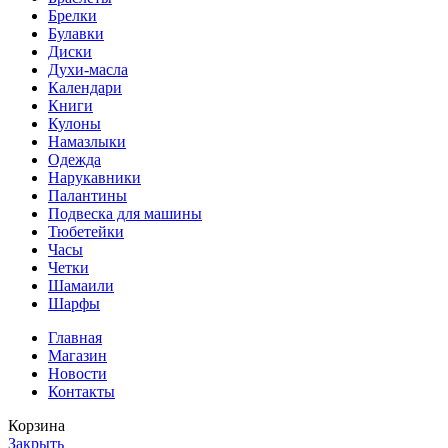
Брелки
Булавки
Диски
Духи-масла
Календари
Книги
Кулоны
Намазлыки
Одежда
Нарукавники
Палантины
Подвеска для машины
Тюбетейки
Часы
Четки
Шамаили
Шарфы
Главная
Магазин
Новости
Контакты
Корзина
Закрыть