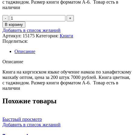
с таджвидом. Размер книги форматом А-6. Товар есть в
наличии
Количество
товара
В корзину
намаз
Добавить в список желаний
китеби,
Артикул:
15175
Категория:
Книги
намаза
Поделиться:
по
ханафитскому
Описание
мазхабу
на
Описание
киргизском
оптом,
Книга на киргизском языке обучение намаза по ханафитскому
цена
мазхабу оптом, цена за 200 штук 7000 рублей. Книга цветная,
за
с таджвидом. Размер книги форматом А-6. Товар есть в
200
наличии
штук
7000
Похожие товары
рублей
Быстрый просмотр
Добавить в список желаний