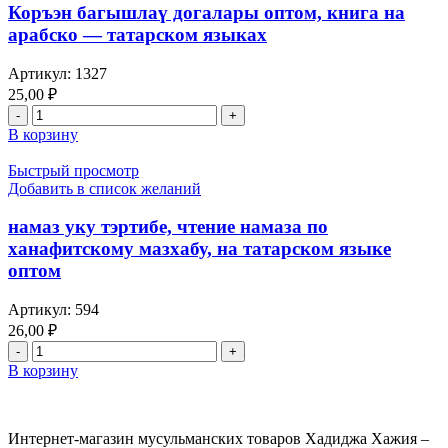
языке,
Коръэн багышлаү догалары оптом, книга на
чтение
арабско — татарском языках
по
ханафитскому
Артикул:
1327
мазхабу
25,00
₽
оптом
Количество
товара
В корзину
Коръэн
багышлаү
Быстрый просмотр
догалары
Добавить в список желаний
оптом,
книга
намаз уку тэртибе, чтение намаза по
на
ханафитскому мазхабу, на татарском языке
арабско
оптом
—
татарском
Артикул:
594
языках
26,00
₽
Количество
товара
В корзину
намаз
уку
тэртибе,
Интернет-магазин мусульманских товаров Хадиджа Хажия –
чтение