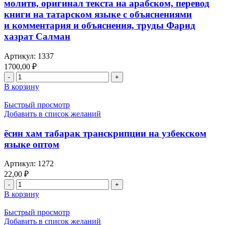
молитв, оригинал текста на арабском, перевод
на
книги на татарском языке с объяснениями
арабско
и комментария и объяснения, труды Фарид
-
татарском
хазрат Салман
языках
Артикул:
1337
1700,00
₽
Количество
товара
В корзину
догалар
энциклопедиясе
Быстрый просмотр
оптом:
Добавить в список желаний
энциклопедия
молитв,
ёсин хам табарак транскрипции на узбекском
оригинал
языке оптом
текста
на
Артикул:
1272
арабском,
22,00
₽
перевод
Количество
книги
товара
на
В корзину
ёсин
татарском
хам
языке
Быстрый просмотр
табарак
с
Добавить в список желаний