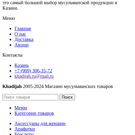
это самый большой выбор мусульманской продукции в
намаза
Казани.
по
ханафитскому
Меню
мазхабу,
на
Главная
татарском
О нас
языке
Доставка
оптом
Акции
Контакты
Казань
+7 (909) 306-35-72
khadijah.ru@mail.ru
Khadijah
2005-2024 Магазин мусульманских товаров
Поиск
Меню
Категории товаров
Аксессуары для женщин
Арафатки
Браслеты