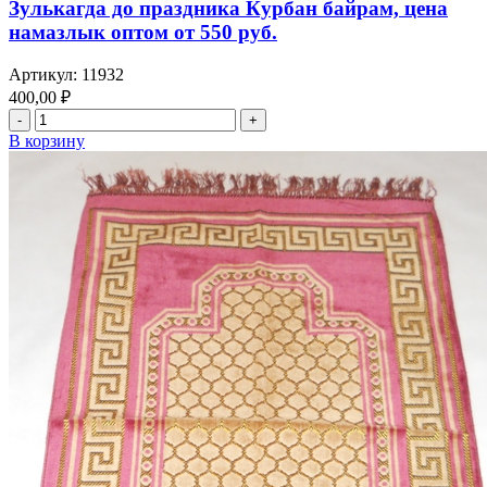
Зулькагда до праздника Курбан байрам, цена
с
намазлык оптом от 550 руб.
месяца
Зулькагда
до
Артикул:
11932
праздника
400,00
₽
Курбан
Количество
байрам,
товара
В корзину
цена
намазлык
намазлык
оптом
оптом
ковровый,
от
велюровый
280
тонкий,
руб.
узорами
востока,
цвет
зеленый,
с
месяца
Зулькагда
до
праздника
Курбан
байрам,
цена