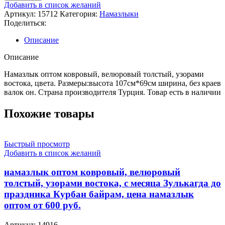
намазлык
Добавить в список желаний
оптом
Артикул:
15712
Категория:
Намазлыки
ковровый,
Поделиться:
велюровый
толстый,
Описание
узорами
востока
Описание
Намазлык оптом ковровый, велюровый толстый, узорами
востока, цвета. Размеры:высота 107см*69см ширина, без краев
валок он. Страна производителя Турция. Товар есть в наличии
Похожие товары
Быстрый просмотр
Добавить в список желаний
намазлык оптом ковровый, велюровый
толстый, узорами востока, с месяца Зулькагда до
праздника Курбан байрам, цена намазлык
оптом от 600 руб.
Артикул:
14916