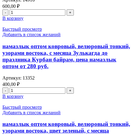
600,00
₽
Количество
товара
В корзину
намазлык
оптом
Быстрый просмотр
ковровый,
Добавить в список желаний
велюровый
толстый,
намазлык оптом ковровый, велюровый тонкий,
узорами
узорами востока, с месяца Зулькагда до
востока,
праздника Курбан байрам, цена намазлык
с
оптом от 280 руб.
месяца
Зулькагда
до
Артикул:
13352
праздника
400,00
₽
Курбан
Количество
байрам,
товара
В корзину
цена
намазлык
намазлык
оптом
Быстрый просмотр
оптом
ковровый,
Добавить в список желаний
от
велюровый
600
тонкий,
намазлык оптом ковровый, велюровый тонкий,
руб.
узорами
узорами востока, цвет зеленый, с месяца
востока,