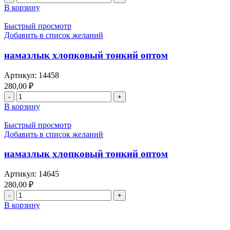
550
товара
В корзину
руб.
намазлык
хлопковый
Быстрый просмотр
тонкий
Добавить в список желаний
оптом
намазлык хлопковый тонкий оптом
Артикул:
14458
280,00
₽
Количество
товара
В корзину
намазлык
хлопковый
Быстрый просмотр
тонкий
Добавить в список желаний
оптом
намазлык хлопковый тонкий оптом
Артикул:
14645
280,00
₽
Количество
товара
В корзину
намазлык
хлопковый