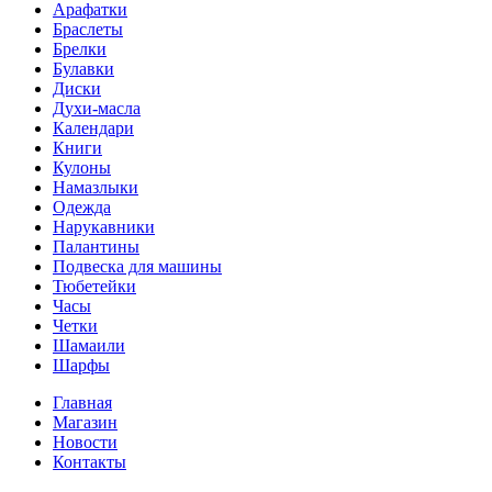
Арафатки
Браслеты
Брелки
Булавки
Диски
Духи-масла
Календари
Книги
Кулоны
Намазлыки
Одежда
Нарукавники
Палантины
Подвеска для машины
Тюбетейки
Часы
Четки
Шамаили
Шарфы
Главная
Магазин
Новости
Контакты