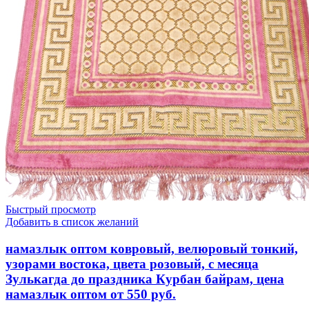
намазлык
оптом
от
550
руб.
Быстрый просмотр
Добавить в список желаний
намазлык оптом ковровый, велюровый тонкий,
узорами востока, цвета розовый, с месяца
Зулькагда до праздника Курбан байрам, цена
намазлык оптом от 550 руб.