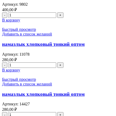
Артикул:
9802
400,00
₽
Количество
товара
В корзину
намазлык
оптом
Быстрый просмотр
ковровый,
Добавить в список желаний
велюровый
тонкий,
намазлык хлопковый тонкий оптом
узорами
востока,
Артикул:
11078
цвета
280,00
₽
розовый,
Количество
с
товара
В корзину
месяца
намазлык
Зулькагда
хлопковый
Быстрый просмотр
до
тонкий
Добавить в список желаний
праздника
оптом
Курбан
намазлык хлопковый тонкий оптом
байрам,
цена
намазлык
Артикул:
14427
оптом
280,00
₽
от
Количество