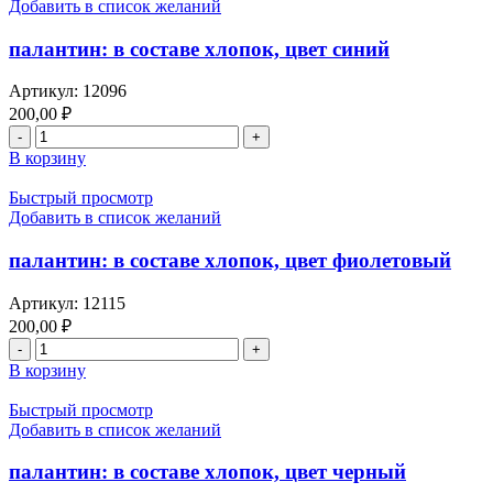
составе
Добавить в список желаний
хлопок,
цвет
палантин: в составе хлопок, цвет синий
синий
Артикул:
12096
200,00
₽
Количество
товара
В корзину
палантин:
в
Быстрый просмотр
составе
Добавить в список желаний
хлопок,
цвет
палантин: в составе хлопок, цвет фиолетовый
синий
Артикул:
12115
200,00
₽
Количество
товара
В корзину
палантин:
в
Быстрый просмотр
составе
Добавить в список желаний
хлопок,
цвет
палантин: в составе хлопок, цвет черный
фиолетовый