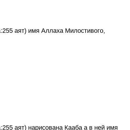
:255 аят) имя Аллаха Милостивого,
:255 аят) нарисована Кааба а в ней имя