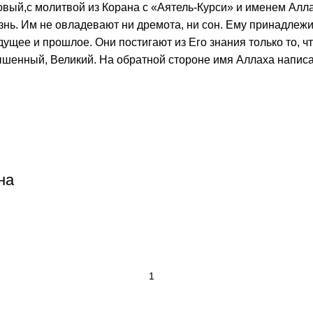
вый,с молитвой из Корана с «Аятель-Курси» и именем Аллах
. Им не овладевают ни дремота, ни сон. Ему принадлежит то
дущее и прошлое. Они постигают из Его знания только то, 
звышенный, Великий. На обратной стороне имя Аллаха напис
на