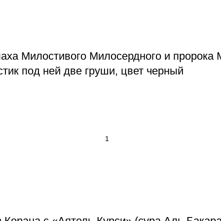
аха Милостивого Милосердного и пророка 
стик под ней две груши, цвет черный
 Корана с «Аятель-Курси» (сура Аль-Бакара