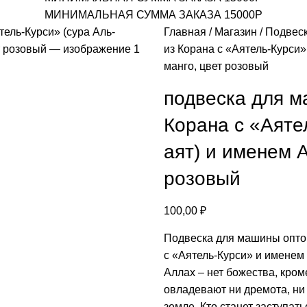
МИНИМАЛЬНАЯ СУММА ЗАКАЗА 15000Р
Главная
Магазин
Подвес
из Корана с «Аятель-Курси»
манго, цвет розовый
подвеска для м
Корана с «Аяте
аят) и именем 
розовый
100,00
₽
Подвеска для машины оптом
с «Аятель-Курси» и именем 
Аллах – нет божества, кро
овладевают ни дремота, ни с
земле. Кто станет заступат