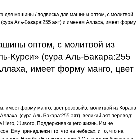
ка для машины
подвеска для машины оптом, с молитвой
 (сура Аль-Бакара:255 аят) и именем Аллаха, имеет форму
ашины оптом, с молитвой из
ль-Курси» (сура Аль-Бакара:255
Аллаха, имеет форму манго, цвет
, имеет форму манго, цвет розовый,с молитвой из Корана
Аллаха, (сура Аль-Бакара:255 аят), великий аят перевод:
ме Него, Живого, Поддерживающего жизнь. Им не
он. Ему принадлежит то, что на небесах, и то, что на
ься перед Ним без Его дозволения? Он знает их будущее и