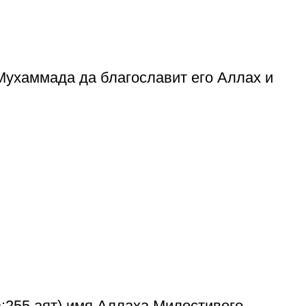
Мухаммада да благославит его Аллах и
:255 аят) имя Аллаха Милостивого,