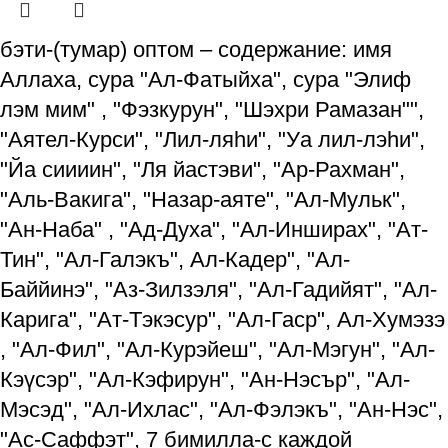
бэти-(тумар) оптом – содержание: имя
Аллаха, сура "Ал-Фатыйха", сура "Элиф
лэм мим" , "Фэзкурун", "Шэхри Рамазан"",
"Аятел-Курси", "Лил-ляһи", "Уа лил-лэһи",
"Йа сиииин", "Ля йастэви", "Ар-Рахман",
"Аль-Вакига", "Назар-аяте", "Ал-Мульк",
"Ан-Наба" , "Ад-Духа", "Ал-Инширах", "Ат-
Тин", "Ал-Галэкъ", Ал-Кадер", "Ал-
Баййинэ", "Аз-Зилзэля", "Ал-Гадийят", "Ал-
Карига", "Ат-Тэкэсур", "Ал-Гаср", Ал-Хумэзэ
, "Ал-Фил", "Ал-Курэйеш", "Ал-Мэгун", "Ал-
Кэүсэр", "Ал-Кэфирун", "Ан-Нэсър", "Ал-
Мэсэд", "Ал-Ихлас", "Ал-Фэлэкъ", "Ан-Нэс",
"Ас-Саффэт", 7 бимилла-с каждой