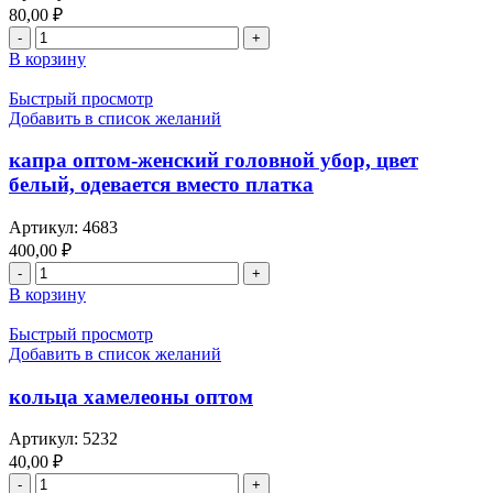
80,00
₽
Количество
товара
В корзину
бэти-
(тумар)
Быстрый просмотр
оптом
Добавить в список желаний
-
содержание:
капра оптом-женский головной убор, цвет
имя
белый, одевается вместо платка
Аллаха,
сура
Артикул:
4683
"Ал-
400,00
₽
Фатыйха",
Количество
сура
товара
"Элиф
В корзину
капра
лэм
оптом-
мим"
Быстрый просмотр
женский
,
Добавить в список желаний
головной
"Фэзкурун",
убор,
"Шэхри
кольца хамелеоны оптом
цвет
Рамазан"",
белый,
"Аятел-
Артикул:
5232
одевается
Курси",
40,00
₽
вместо
"Лил-
Количество
платка
ляһи",