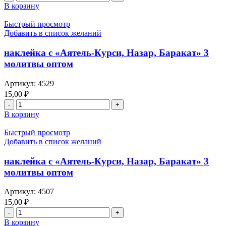
товара
В корзину
"Уа
кольца
лил-
хамелеоны
Быстрый просмотр
лэһи",
оптом
Добавить в список желаний
"Йа
сиииин",
наклейка с «Аятель-Курси, Назар, Баракат» 3
"Ля
йастэви",
молитвы оптом
"Ар-
Рахман",
Артикул:
4529
"Аль-
15,00
₽
Вакига",
Количество
"Назар-
товара
В корзину
аяте",
наклейка
"Ал-
с
Быстрый просмотр
Мульк",
«Аятель-
Добавить в список желаний
"Ан-
Курси,
Наба"
Назар,
наклейка с «Аятель-Курси, Назар, Баракат» 3
,
Баракат»
"Ад-
молитвы оптом
3
Духа",
молитвы
"Ал-
Артикул:
4507
оптом
Инширах",
15,00
₽
"Ат-
Количество
Тин",
товара
В корзину
"Ал-