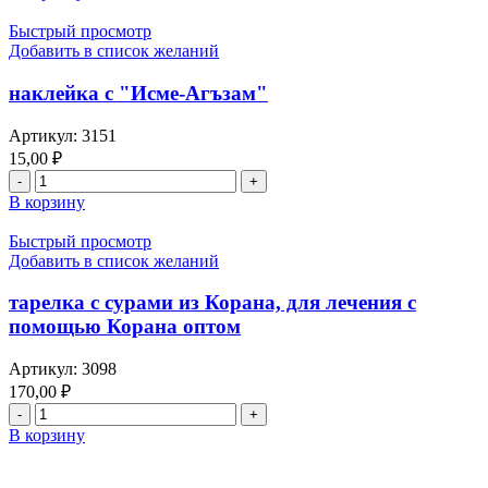
наклейка
Галэкъ",
с
Быстрый просмотр
Ал-
«Аятель-
Добавить в список желаний
Кадер",
Курси,
"Ал-
Назар,
наклейка с "Исме-Агъзам"
Баййинэ",
Баракат»
"Аз-
3
Артикул:
3151
Зилзэля",
молитвы
"Ал-
15,00
₽
оптом
Гадийят",
Количество
"Ал-
товара
В корзину
Карига",
наклейка
"Ат-
с
Быстрый просмотр
Тэкэсур",
"Исме-
Добавить в список желаний
"Ал-
Агъзам"
Гаср",
тарелка с сурами из Корана, для лечения с
Ал-
помощью Корана оптом
Хумэзэ
,
Артикул:
3098
"Ал-
Фил",
170,00
₽
"Ал-
Количество
Курэйеш",
товара
В корзину
"Ал-
тарелка
Мэгун",
с