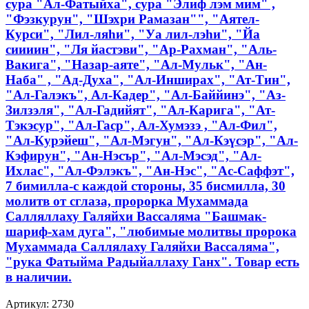
сура "Ал-Фатыйха", сура "Элиф лэм мим" ,
"Фэзкурун", "Шэхри Рамазан"", "Аятел-
Курси", "Лил-ляһи", "Уа лил-лэһи", "Йа
сиииин", "Ля йастэви", "Ар-Рахман", "Аль-
Вакига", "Назар-аяте", "Ал-Мульк", "Ан-
Наба" , "Ад-Духа", "Ал-Инширах", "Ат-Тин",
"Ал-Галэкъ", Ал-Кадер", "Ал-Баййинэ", "Аз-
Зилзэля", "Ал-Гадийят", "Ал-Карига", "Ат-
Тэкэсур", "Ал-Гаср", Ал-Хумэзэ , "Ал-Фил",
"Ал-Курэйеш", "Ал-Мэгун", "Ал-Кэүсэр", "Ал-
Кэфирун", "Ан-Нэсър", "Ал-Мэсэд", "Ал-
Ихлас", "Ал-Фэлэкъ", "Ан-Нэс", "Ас-Саффэт",
7 бимилла-с каждой стороны, 35 бисмилла, 30
молитв от сглаза, пророрка Мухаммада
Салляллаху Галяйхи Вассаляма "Башмак-
шариф-хам дуга", "любимые молитвы пророка
Мухаммада Саллялаху Галяйхи Вассаляма",
"рука Фатыйма Радыйаллаху Ганх". Товар есть
в наличии.
Артикул:
2730