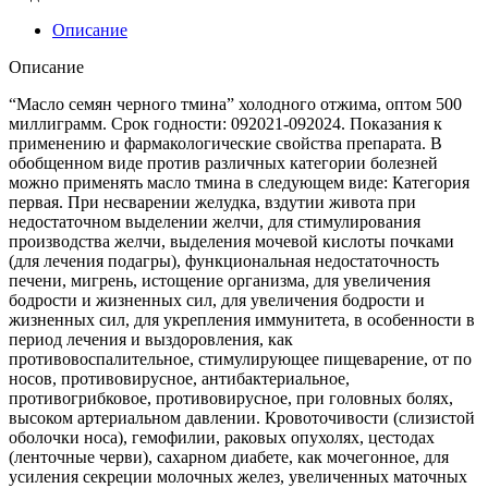
тмина”
холодного
Описание
отжима,
оптом
Описание
500
миллиграмм
“Масло семян черного тмина” холодного отжима, оптом 500
миллиграмм. Срок годности: 092021-092024. Показания к
применению и фармакологические свойства препарата. В
обобщенном виде против различных категории болезней
можно применять масло тмина в следующем виде: Категория
первая. При несварении желудка, вздутии живота при
недостаточном выделении желчи, для стимулирования
производства желчи, выделения мочевой кислоты почками
(для лечения подагры), функциональная недостаточность
печени, мигрень, истощение организма, для увеличения
бодрости и жизненных сил, для увеличения бодрости и
жизненных сил, для укрепления иммунитета, в особенности в
период лечения и выздоровления, как
противовоспалительное, стимулирующее пищеварение, от по
носов, противовирусное, антибактериальное,
противогрибковое, противовирусное, при головных болях,
высоком артериальном давлении. Кровоточивости (слизистой
оболочки носа), гемофилии, раковых опухолях, цестодах
(ленточные черви), сахарном диабете, как мочегонное, для
усиления секреции молочных желез, увеличенных маточных