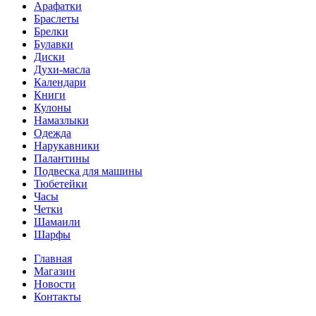
от
Арафатки
сглаза,
Браслеты
пророрка
Брелки
Мухаммада
Булавки
Салляллаху
Диски
Галяйхи
Духи-масла
Вассаляма
Календари
"Башмак-
Книги
шариф-
Кулоны
хам
Намазлыки
дуга",
Одежда
"любимые
Нарукавники
молитвы
Палантины
пророка
Подвеска для машины
Мухаммада
Тюбетейки
Саллялаху
Часы
Галяйхи
Четки
Вассаляма",
Шамаили
"рука
Шарфы
Фатыйма
Радыйаллаху
Главная
Ганх".
Магазин
Товар
Новости
есть
Контакты
в