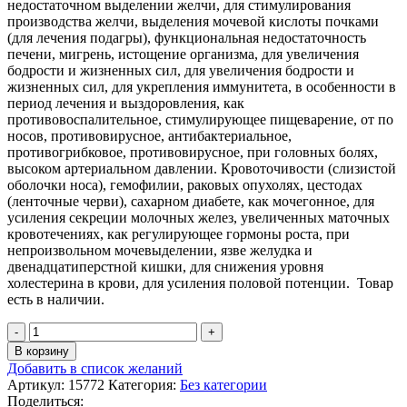
недостаточном выделении желчи, для стимулирования
производства желчи, выделения мочевой кислоты почками
(для лечения подагры), функциональная недостаточность
печени, мигрень, истощение организма, для увеличения
бодрости и жизненных сил, для увеличения бодрости и
жизненных сил, для укрепления иммунитета, в особенности в
период лечения и выздоровления, как
противовоспалительное, стимулирующее пищеварение, от по
носов, противовирусное, антибактериальное,
противогрибковое, противовирусное, при головных болях,
высоком артериальном давлении. Кровоточивости (слизистой
оболочки носа), гемофилии, раковых опухолях, цестодах
(ленточные черви), сахарном диабете, как мочегонное, для
усиления секреции молочных желез, увеличенных маточных
кровотечениях, как регулирующее гормоны роста, при
непроизвольном мочевыделении, язве желудка и
двенадцатиперстной кишки, для снижения уровня
холестерина в крови, для усиления половой потенции. Товар
есть в наличии.
Количество
товара
В корзину
"Масло
Добавить в список желаний
семян
Артикул:
15772
Категория:
Без категории
черного
Поделиться: