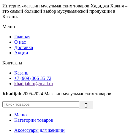
"Ал-
сурами
Кэүсэр",
Интернет-магазин мусульманских товаров Хадиджа Хажия –
из
"Ал-
это самый большой выбор мусульманской продукции в
Корана,
Кэфирун",
Казани.
для
"Ан-
лечения
Меню
Нэсър",
с
"Ал-
помощью
Главная
Мэсэд",
Корана
О нас
"Ал-
оптом
Доставка
Ихлас",
Акции
"Ал-
Фэлэкъ",
Контакты
"Ан-
Нэс",
Казань
"Ас-
+7 (909) 306-35-72
Саффэт",
khadijah.ru@mail.ru
7
бимилла-
Khadijah
2005-2024 Магазин мусульманских товаров
с
каждой
стороны,
35
Меню
бисмилла,
Категории товаров
30
молитв
Аксессуары для женщин