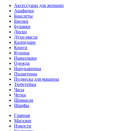
Аксессуары для женщин
Арафатки
Браслеты
Брелки
Булавки
Диски
Духи-масла
Календари
Книги
Кулоны
Намазлыки
Одежда
Нарукавники
Палантины
Подвеска для машины
Тюбетейки
Часы
Четки
Шамаили
Шарфы
Главная
Магазин
Новости