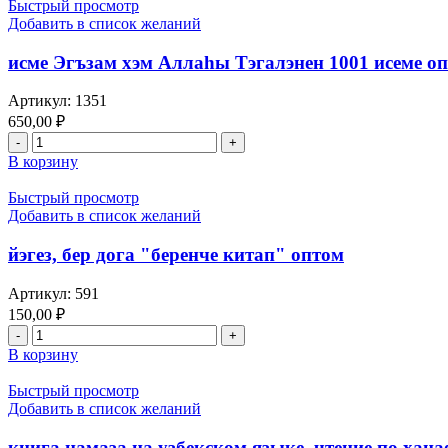
Быстрый просмотр
Добавить в список желаний
исме Эгъзам хэм Аллаһы Тэгалэнен 1001 исеме о
Артикул:
1351
650,00
₽
В корзину
Быстрый просмотр
Добавить в список желаний
йэгез, бер дога "беренче китап" оптом
Артикул:
591
150,00
₽
В корзину
Быстрый просмотр
Добавить в список желаний
книга намаза на узбекском языке, чтение по хан