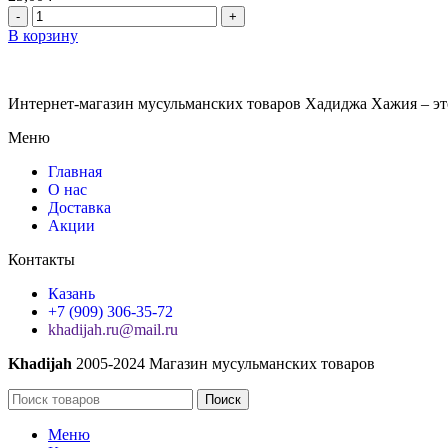
В корзину
Интернет-магазин мусульманских товаров Хадиджа Хажия – эт
Меню
Главная
О нас
Доставка
Акции
Контакты
Казань
+7 (909) 306-35-72
khadijah.ru@mail.ru
Khadijah
2005-2024 Магазин мусульманских товаров
Поиск
Меню