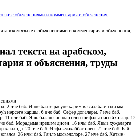
татарском языке с объяснениями и комментария и объяснения,
нал текста на арабском,
тария и объяснения, труды
снениями
. 2 нче баб. Әһле бәйте расүле кәрим вә сәхабә-и гыйзам
уһ нәрсәгә каршы. 6 нче баб. Сәфәр догалары. 7 нче баб.
ләр. 11 нче баб. Яшь балалы аналар өчен шифалы нәсыйхәтләр. 12
5 нче баб. Морадыма ирешәм дисәң. 16 нчы баб. Явыз хуҗаларга
р хакында. 20 нче баб. Өлфәт-мәхәббәт өчен. 21 нче баб. Бай
 югалса. 26 нчы баб. Гаилә мәсьәләләре. 27 нче баб. Хатын-