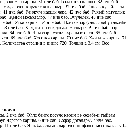
а, залимгә каршы. 31 нче баб. Һәлакәткә каршы. 32 нче баб.
еп, сәүдә өчен кирәкле киңәшләр. 37 нче баб. Эшләр кулайлыгы
. 41 нче баб. Рәнҗүгә каршы чара. 42 нче баб. Рухый матурлык
баб. Җенси мәсьәләләр. 47 нче баб. Эчүчелек. 48 нче баб.
нче баб. Утка каршы. 54 нче баб. Пәйгамбәр (салләллаһү галәйһи
. 58 нче баб. Хаҗәт-ихтыяҗ дога-гамәлләре. 59 нче баб. һәр
да. 64 нче баб. Явызлар күзенә күренмәс өчен. 65 нче баб.
чен. 69 нче баб. Хөсеткә каршы. 70 нче баб. Хәйләгә каршы. 71
. Количества страниц в книге 720. Толщина 3,4 см. Вес
снениями
. 2 нче баб. Әһле бәйте расүле кәрим вә сәхабә-и гыйзам
уһ нәрсәгә каршы. 6 нче баб. Сәфәр догалары. 7 нче баб.
ләр. 11 нче баб. Яшь балалы аналар өчен шифалы нәсыйхәтләр. 12