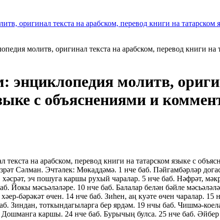
опедия молитв, оригинал текста на арабском, перевод книги на 
: энциклопедия молитв, ориги
зыке с объяснениями и коммен
 текста на арабском, перевод книги на татарском языке с объя
рәт Сәлман. Эчтәлек: Мөкаддәмә. 1 нче баб. Пәйгамбәрләр догасы
, хәсрәт, эч пошуга каршы рухый чаралар. 5 нче баб. Нәфрәт, мәкр
баб. Йокы мәсьәләләре. 10 нче баб. Балалар белән бәйле мәсьәлә
хәер-бәрәкәт өчен. 14 нче баб. Зиһен, аң куәте өчен чаралар. 1
аб. Зиндан, тоткындагыларга бер ярдәм. 19 нчы баб. Чишмә-коела
б. Дошманга каршы. 24 нче баб. Бурычың булса. 25 нче баб. Әйбер