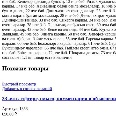
нче баб. Кешеләр арасында булсың. 13 нче баб. Ризык муллыгы, 
каршы. 17 нче баб. Хайваннар белән бәйле мәсьәләләр. 18 нче б
булам дисәң. 22 нче баб. Дөнья-ахирәт өчен догалар. 23 нче ба
кызга карата булган мәсьәләләр. 28 нче баб. Дөнья-ахирәт мулл
Җеннәр-шайтаннар. 33 нче баб. Сихергә каршы. 34 нче баб. Ими
өчен чаралар. 38 нче баб. Эш нәтиҗәле булсын өчен. 39 нчы ба
өчен чаралар. 43 нче баб. Кеше югалганда. 44 нче баб. Күңел хә
Зыяндаш. 49 нче баб. Зинага каршы. 50 нче баб. Хәвефкә каршы 
вә сәллам) белан бәйле мәсьәләләр. 55 нче баб. Гареккә каршы. 
шәрдән. 60 нче баб. Бөҗәкләргә каршы чаралар. 61 нче баб. Сер
Буйсындыру чаралары. 66 нче баб. Гыйлем кәсеп итәр өчен. 67 
нче баб. Бөһтанга каршы. 72 нче баб. Шөкрана догасы. 73 нче б
составляет 1,1 кг. Товар есть в наличии
Похожие товары
Быстрый просмотр
Добавить в список желаний
33 аять тэфсире, смысл, комментария и объяснен
Артикул:
1353
650,00
₽