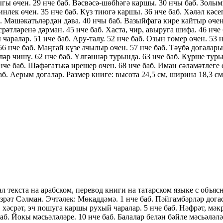
ыгы өчен. 29 нче баб. Вәсвәсә-шөбһәгә каршы. 30 нчы баб. Золымг
нлек өчен. 35 нче баб. Күз тиюгә каршы. 36 нче баб. Хәләл кәс
б. Мәшәкатьләрдән дәва. 40 нчы баб. Вазыйфага кире кайтыр өчен
срәтләренә дәрман. 45 нче баб. Хаста, чир, авыруга шифа. 46 нче 
чаралар. 51 нче баб. Ару-талу. 52 нче баб. Озын гомер өчен. 53 
56 нче баб. Маңгай күзе ачылыр өчен. 57 нче баб. Тәүбә догалары
ләр чишү. 62 нче баб. Үлгәннәр турында. 63 нче баб. Күрше турын
нче баб. Шәфәгатькә ирешер өчен. 68 нче баб. Иман сәламәтлеге ө
аб. Аерым догалар. Размер книге: высота 24,5 см, ширина 18,3 см
 текста на арабском, перевод книги на татарском языке с объя
рәт Сәлман. Эчтәлек: Мөкаддәмә. 1 нче баб. Пәйгамбәрләр догасы
, хәсрәт, эч пошуга каршы рухый чаралар. 5 нче баб. Нәфрәт, мәкр
баб. Йокы мәсьәләләре. 10 нче баб. Балалар белән бәйле мәсьәлә