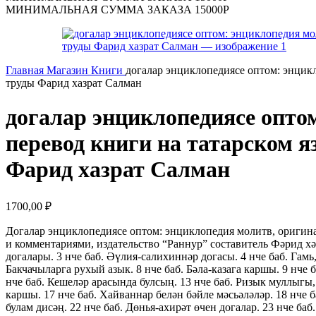
МИНИМАЛЬНАЯ СУММА ЗАКАЗА 15000Р
Главная
Магазин
Книги
догалар энциклопедиясе оптом: энцикл
труды Фарид хазрат Салман
догалар энциклопедиясе оптом
перевод книги на татарском я
Фарид хазрат Салман
1700,00
₽
Догалар энциклопедиясе оптом: энциклопедия молитв, оригинал
и комментариями, издательство “Раннур” составитель Фәрид хәз
догалары. 3 нче баб. Әүлия-салихиннәр догасы. 4 нче баб. Гамь
Бакчачыларга рухый азык. 8 нче баб. Бәла-казага каршы. 9 нче 
нче баб. Кешеләр арасында булсың. 13 нче баб. Ризык муллыгы, 
каршы. 17 нче баб. Хайваннар белән бәйле мәсьәләләр. 18 нче б
булам дисәң. 22 нче баб. Дөнья-ахирәт өчен догалар. 23 нче ба