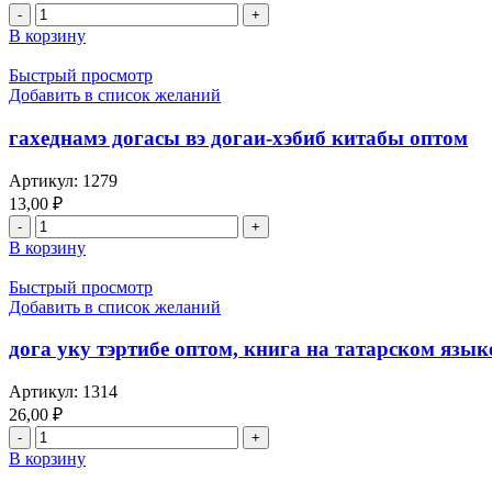
В корзину
Быстрый просмотр
Добавить в список желаний
гахеднамэ догасы вэ догаи-хэбиб китабы оптом
Артикул:
1279
13,00
₽
В корзину
Быстрый просмотр
Добавить в список желаний
дога уку тэртибе оптом, книга на татарском язык
Артикул:
1314
26,00
₽
В корзину