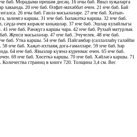
5 нче баб. Морадыма ирешәм дисәң. 16 нчы баб. Явыз хуҗаларга
р хакында. 20 нче баб. Өлфәт-мәхәббәт өчен. 21 нче баб. Бай
 югалса. 26 нчы баб. Гаилә мәсьәләләре. 27 нче баб. Хатын-
а, залимгә каршы. 31 нче баб. Һәлакәткә каршы. 32 нче баб.
еп, сәүдә өчен кирәкле киңәшләр. 37 нче баб. Эшләр кулайлыгы
. 41 нче баб. Рәнҗүгә каршы чара. 42 нче баб. Рухый матурлык
баб. Җенси мәсьәләләр. 47 нче баб. Эчүчелек. 48 нче баб.
нче баб. Утка каршы. 54 нче баб. Пәйгамбәр (салләллаһү галәйһи
. 58 нче баб. Хаҗәт-ихтыяҗ дога-гамәлләре. 59 нче баб. һәр
да. 64 нче баб. Явызлар күзенә күренмәс өчен. 65 нче баб.
чен. 69 нче баб. Хөсеткә каршы. 70 нче баб. Хәйләгә каршы. 71
. Количества страниц в книге 720. Толщина 3,4 см. Вес