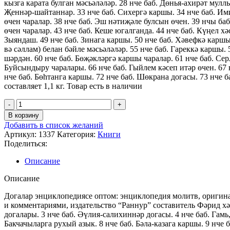
кызга карата булган мәсьәләләр. 28 нче баб. Дөнья-ахирәт мулл
Җеннәр-шайтаннар. 33 нче баб. Сихергә каршы. 34 нче баб. Ими
өчен чаралар. 38 нче баб. Эш нәтиҗәле булсын өчен. 39 нчы ба
өчен чаралар. 43 нче баб. Кеше югалганда. 44 нче баб. Күңел хә
Зыяндаш. 49 нче баб. Зинага каршы. 50 нче баб. Хәвефкә каршы 
вә сәллам) белан бәйле мәсьәләләр. 55 нче баб. Гареккә каршы. 
шәрдән. 60 нче баб. Бөҗәкләргә каршы чаралар. 61 нче баб. Сер
Буйсындыру чаралары. 66 нче баб. Гыйлем кәсеп итәр өчен. 67 
нче баб. Бөһтанга каршы. 72 нче баб. Шөкрана догасы. 73 нче б
составляет 1,1 кг. Товар есть в наличии
В корзину
Добавить в список желаний
Артикул:
1337
Категория:
Книги
Поделиться:
Описание
Описание
Догалар энциклопедиясе оптом: энциклопедия молитв, оригинал
и комментариями, издательство “Раннур” составитель Фәрид хәз
догалары. 3 нче баб. Әүлия-салихиннәр догасы. 4 нче баб. Гамь
Бакчачыларга рухый азык. 8 нче баб. Бәла-казага каршы. 9 нче 