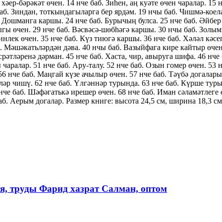
хәер-бәрәкәт өчен. 14 нче баб. Зиһен, аң куәте өчен чаралар. 1
аб. Зиндан, тоткындагыларга бер ярдәм. 19 нчы баб. Чишмә-коела
б. Дошманга каршы. 24 нче баб. Бурычың булса. 25 нче баб. Әйбер
ыгы өчен. 29 нче баб. Вәсвәсә-шөбһәгә каршы. 30 нчы баб. Золымг
нлек өчен. 35 нче баб. Күз тиюгә каршы. 36 нче баб. Хәләл кәс
б. Мәшәкатьләрдән дәва. 40 нчы баб. Вазыйфага кире кайтыр өчен
срәтләренә дәрман. 45 нче баб. Хаста, чир, авыруга шифа. 46 нче 
чаралар. 51 нче баб. Ару-талу. 52 нче баб. Озын гомер өчен. 53 
56 нче баб. Маңгай күзе ачылыр өчен. 57 нче баб. Тәүбә догалары
ләр чишү. 62 нче баб. Үлгәннәр турында. 63 нче баб. Күрше турын
нче баб. Шәфәгатькә ирешер өчен. 68 нче баб. Иман сәламәтлеге ө
аб. Аерым догалар. Размер книге: высота 24,5 см, ширина 18,3 см
ия, труды Фарид хазрат Салман, оптом