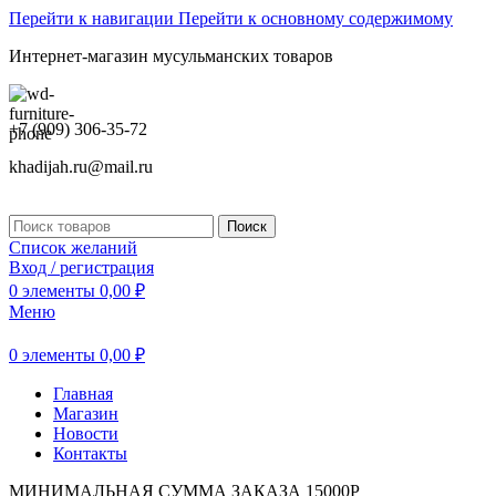
Перейти к навигации
Перейти к основному содержимому
Интернет-магазин мусульманских товаров
+7 (909) 306-35-72
khadijah.ru@mail.ru
Поиск
Список желаний
Вход / регистрация
0
элементы
0,00
₽
Меню
0
элементы
0,00
₽
Главная
Магазин
Новости
Контакты
МИНИМАЛЬНАЯ СУММА ЗАКАЗА 15000Р