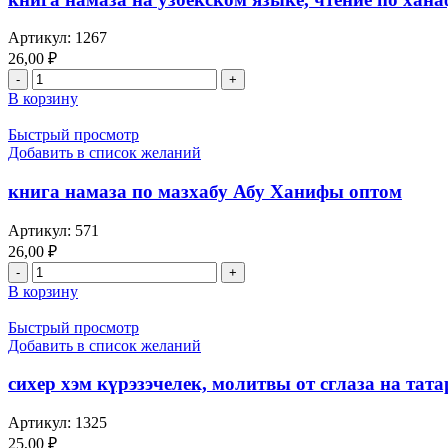
Артикул:
1267
26,00
₽
В корзину
Быстрый просмотр
Добавить в список желаний
книга намаза по мазхабу Абу Ханифы оптом
Артикул:
571
26,00
₽
В корзину
Быстрый просмотр
Добавить в список желаний
сихер хэм күрэзэчелек, молитвы от сглаза на тата
Артикул:
1325
25,00
₽