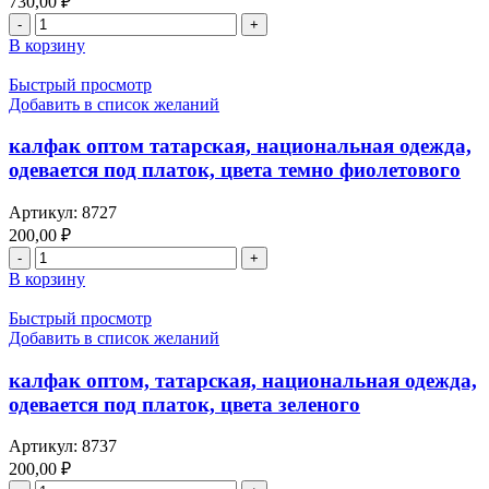
730,00
₽
Количество
товара
В корзину
жилетка
татарская,
Быстрый просмотр
национальная
Добавить в список желаний
одежда
оптом
калфак оптом татарская, национальная одежда,
одевается под платок, цвета темно фиолетового
Артикул:
8727
200,00
₽
Количество
товара
В корзину
калфак
оптом
Быстрый просмотр
татарская,
Добавить в список желаний
национальная
одежда,
калфак оптом, татарская, национальная одежда,
одевается
одевается под платок, цвета зеленого
под
платок,
Артикул:
8737
цвета
200,00
₽
темно
Количество