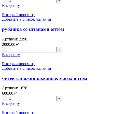
фиолетового
товара
В корзину
калфак
оптом,
Быстрый просмотр
татарская,
Добавить в список желаний
национальная
одежда,
рубашка со штанами оптом
одевается
под
Артикул:
2398
платок,
2000,00
₽
цвета
Количество
зеленого
товара
В корзину
рубашка
со
Быстрый просмотр
штанами
Добавить в список желаний
оптом
читек-сапожки кожаные, масих оптом
Артикул:
1628
600,00
₽
Количество
товара
В корзину
читек-
сапожки
Быстрый просмотр