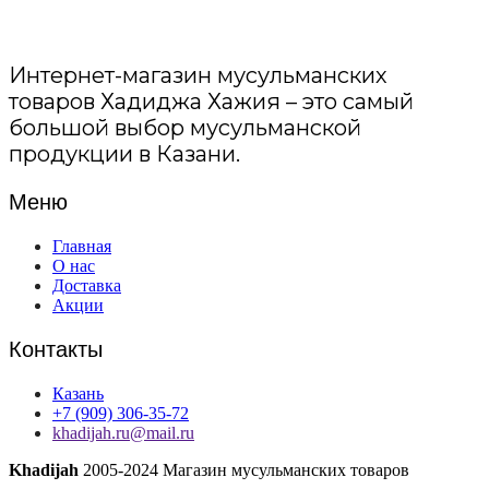
белого
калфак,
женская
чалма
Интернет-магазин мусульманских
оптом,
хвост
товаров Хадиджа Хажия – это самый
шапки
большой выбор мусульманской
для
продукции в Казани.
волос
внутри,
татарская-
Меню
национальная
одежда,
Главная
цвета
О нас
темно
Доставка
зеленого
Акции
Контакты
Казань
+7 (909) 306-35-72
khadijah.ru@mail.ru
Khadijah
2005-2024 Магазин мусульманских товаров