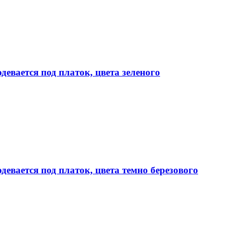
девается под платок, цвета зеленого
девается под платок, цвета темно березового