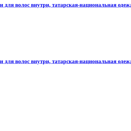
и для волос внутри, татарская-национальная одеж
 для волос внутри, татарская-национальная одежд