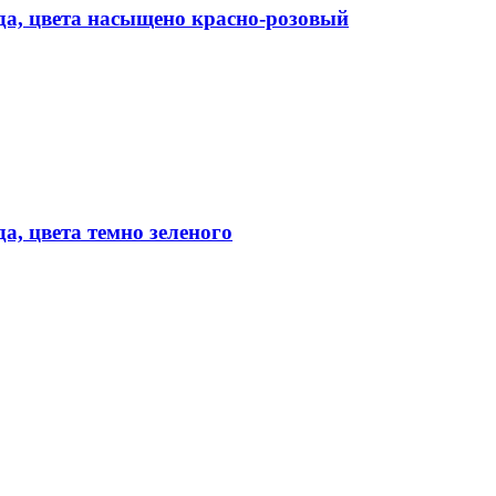
да, цвета насыщено красно-розовый
а, цвета темно зеленого