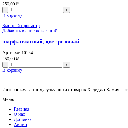
для
250,00
₽
волос
Количество
внутри,
товара
В корзину
татарская-
шарф-
национальная
атласный,
Быстрый просмотр
одежда,
цвет
Добавить в список желаний
цвета
бежевый
темно
шарф-атласный, цвет розовый
зеленого
Артикул:
10134
250,00
₽
Количество
товара
В корзину
шарф-
атласный,
цвет
Интернет-магазин мусульманских товаров Хадиджа Хажия – эт
розовый
Меню
Главная
О нас
Доставка
Акции