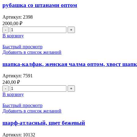
рубашка со штанами оптом
Артикул:
2398
2000,00
₽
Количество
товара
В корзину
рубашка
со
Быстрый просмотр
штанами
Добавить в список желаний
оптом
шапка-калфак, женская чалма оптом, хвост шапки
Артикул:
7591
240,00
₽
Количество
товара
В корзину
шапка-
калфак,
Быстрый просмотр
женская
Добавить в список желаний
чалма
оптом,
шарф-атласный, цвет бежевый
хвост
шапки
Артикул:
10132