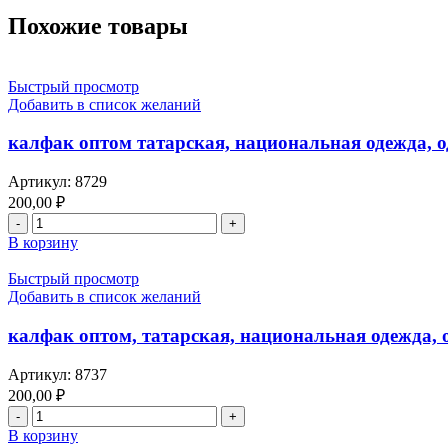
Похожие товары
Быстрый просмотр
Добавить в список желаний
калфак оптом татарская, национальная одежда, од
Артикул:
8729
200,00
₽
Количество
товара
В корзину
калфак
оптом
Быстрый просмотр
татарская,
Добавить в список желаний
национальная
одежда,
калфак оптом, татарская, национальная одежда, о
одевается
под
Артикул:
8737
платок,
200,00
₽
цвета
Количество
светло
товара
В корзину
фиолетового