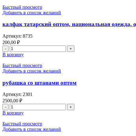
калфак
оптом,
Быстрый просмотр
татарская,
Добавить в список желаний
национальная
одежда,
калфак татарский оптом, национальная одежда, о
одевается
под
Артикул:
8735
платок,
200,00
₽
цвета
Количество
зеленого
товара
В корзину
калфак
татарский
Быстрый просмотр
оптом,
Добавить в список желаний
национальная
одежда,
рубашка со штанами оптом
одевается
под
Артикул:
2301
платок,
2500,00
₽
цвета
Количество
темно
товара
В корзину
фиолетового
рубашка
со
Быстрый просмотр
штанами
Добавить в список желаний
оптом