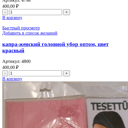
Артикул:
4798
400,00
₽
В корзину
Быстрый просмотр
Добавить в список желаний
капра-женский головной убор оптом, цвет
красный
Артикул:
4800
400,00
₽
В корзину