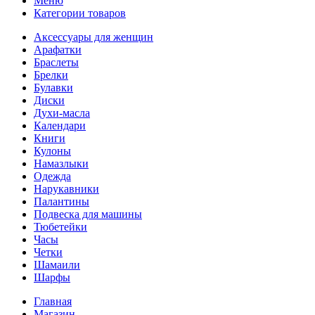
Меню
Категории товаров
Аксессуары для женщин
Арафатки
Браслеты
Брелки
Булавки
Диски
Духи-масла
Календари
Книги
Кулоны
Намазлыки
Одежда
Нарукавники
Палантины
Подвеска для машины
Тюбетейки
Часы
Четки
Шамаили
Шарфы
Главная
Магазин