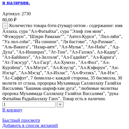
в наличии.
Артикул:
2730
80,00
₽
Количество товара бэти-(тумар) оптом - содержание: имя
Аллаха, сура "Ал-Фатыйха", сура "Элиф лэм мим" ,
"Фэзкурун", "Шэхри Рамазан"", "Аятел-Курси", "Лил-ляһи",
"Уа лил-лэһи", "Йа сиииин", "Ля йастэви", "Ар-Рахман",
"Аль-Вакига", "Назар-аяте", "Ал-Мульк", "Ан-Наба" , "Ад-
Духа", "Ал-Инширах", "Ат-Тин", "Ал-Галэкъ", Ал-Кадер",
"Ал-Баййинэ", "Аз-Зилзэля", "Ал-Гадийят", "Ал-Карига",
"Ат-Тэкэсур", "Ал-Гаср", Ал-Хумэзэ , "Ал-Фил", "Ал-
Курэйеш", "Ал-Мэгун", "Ал-Кэүсэр", "Ал-Кэфирун", "Ан-
Нэсър", "Ал-Мэсэд", "Ал-Ихлас", "Ал-Фэлэкъ", "Ан-Нэс",
"Ас-Саффэт", 7 бимилла-с каждой стороны, 35 бисмилла, 30
молитв от сглаза, пророрка Мухаммада Салляллаху Галяйхи
Вассаляма "Башмак-шариф-хам дуга", "любимые молитвы
пророка Мухаммада Саллялаху Галяйхи Вассаляма", "рука
Фатыйма Радыйаллаху Ганх". Товар есть в наличии.
В корзину
Быстрый просмотр
Добавить в список желаний