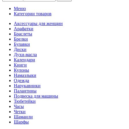
Меню
Категории товаров
Аксессуары для женщин
Арафатки
Браслеты
Брелки
Булавки
Диски
Духи-масла
Календари
Книги
Кулоны
Намазлыки
Одежда
Нарукавники
Палантины
Подвеска для машины
Тюбетейки
Часы
Четки
Шамаили
Шарфы