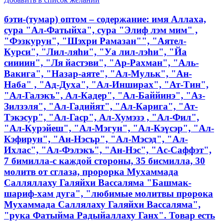
бэти-(тумар) оптом – содержание: имя Аллаха,
сура "Ал-Фатыйха", сура "Элиф лэм мим" ,
"Фэзкурун", "Шэхри Рамазан"", "Аятел-
Курси", "Лил-ляһи", "Уа лил-лэһи", "Йа
сиииин", "Ля йастэви", "Ар-Рахман", "Аль-
Вакига", "Назар-аяте", "Ал-Мульк", "Ан-
Наба" , "Ад-Духа", "Ал-Инширах", "Ат-Тин",
"Ал-Галэкъ", Ал-Кадер", "Ал-Баййинэ", "Аз-
Зилзэля", "Ал-Гадийят", "Ал-Карига", "Ат-
Тэкэсур", "Ал-Гаср", Ал-Хумэзэ , "Ал-Фил",
"Ал-Курэйеш", "Ал-Мэгун", "Ал-Кэүсэр", "Ал-
Кэфирун", "Ан-Нэсър", "Ал-Мэсэд", "Ал-
Ихлас", "Ал-Фэлэкъ", "Ан-Нэс", "Ас-Саффэт",
7 бимилла-с каждой стороны, 35 бисмилла, 30
молитв от сглаза, пророрка Мухаммада
Салляллаху Галяйхи Вассаляма "Башмак-
шариф-хам дуга", "любимые молитвы пророка
Мухаммада Саллялаху Галяйхи Вассаляма",
"рука Фатыйма Радыйаллаху Ганх". Товар есть