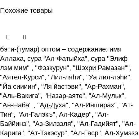
Похожие товары
бэти-(тумар) оптом – содержание: имя
Аллаха, сура "Ал-Фатыйха", сура "Элиф
лэм мим" , "Фэзкурун", "Шэхри Рамазан"",
"Аятел-Курси", "Лил-ляһи", "Уа лил-лэһи",
"Йа сиииин", "Ля йастэви", "Ар-Рахман",
"Аль-Вакига", "Назар-аяте", "Ал-Мульк",
"Ан-Наба" , "Ад-Духа", "Ал-Инширах", "Ат-
Тин", "Ал-Галэкъ", Ал-Кадер", "Ал-
Баййинэ", "Аз-Зилзэля", "Ал-Гадийят", "Ал-
Карига", "Ат-Тэкэсур", "Ал-Гаср", Ал-Хумэзэ