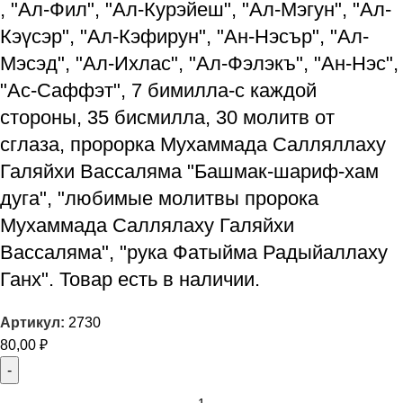
, "Ал-Фил", "Ал-Курэйеш", "Ал-Мэгун", "Ал-
Кэүсэр", "Ал-Кэфирун", "Ан-Нэсър", "Ал-
Мэсэд", "Ал-Ихлас", "Ал-Фэлэкъ", "Ан-Нэс",
"Ас-Саффэт", 7 бимилла-с каждой
стороны, 35 бисмилла, 30 молитв от
сглаза, пророрка Мухаммада Салляллаху
Галяйхи Вассаляма "Башмак-шариф-хам
дуга", "любимые молитвы пророка
Мухаммада Саллялаху Галяйхи
Вассаляма", "рука Фатыйма Радыйаллаху
Ганх". Товар есть в наличии.
Артикул:
2730
80,00
₽